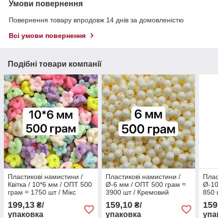
Умови повернення
Повернення товару впродовж 14 днів за домовленістю
Всі умови повернення
Подібні товари компанії
Пластикові намистини /
Пластикові намистини /
Плас
Квітка / 10*6 мм / ОПТ 500
Ø-6 мм / ОПТ 500 грам ≈
Ø-10
грам ≈ 1750 шт / Мікс
3900 шт / Кремовий
850 
Пастель
199,13
159,10
159
₴/
₴/
упаковка
упаковка
упа