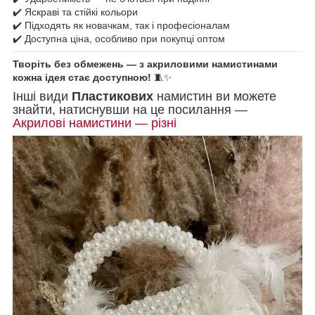
✔️ Яскраві та стійкі кольори
✔️ Підходять як новачкам, так і професіоналам
✔️ Доступна ціна, особливо при покупці оптом
Творіть без обмежень — з акриловими намистинами
кожна ідея стає доступною!
🧵✨
Інші види
Пластикових
намистин ви можете
знайти, натиснувши на це посилання —
Акрилові намистини — різні