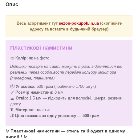
Опис
Весь асортимент тут
sezon-pokupok.in.ua
(скопіюйте
адресу та вставте в будь-який браузер)
Пластикові намистини
🎨
Колір:
як на фото
Відтінки товарів на сайті можуть трохи відрізнятися від
реальних через особливості передачі кольору монітора
(телефона, планшета)
📦
Упаковка:
500 грам (приблизно 1750 штук)
📏
Розмір намистини:
8 мм
🕳️
Отвір:
1,5 мм — підходить для волосіні, шнура, резинки,
дроту
🧵
Матеріал:
пластик
💰
Ціна вказана за одну упаковку — 500 грам
✨ Пластикові намистини — стиль та бюджет в одному
виробі! ✨