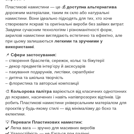
Пластикові намистини — це 💰
доступна альтернатива
дорожчим матеріалам, таким як скло або натуральні
намистини. Вони ідеально підходять для тих, хто хоче
створювати яскраві та оригінальні вироби без зайвих витрат.
Завдяки сучасним технологіям і різноманітності форм,
акрилові намистини виглядають естетично та ефектно, але
при цьому залишаються
легкими та зручними у
використанні
.
📌
Сфери застосування:
– створення браслетів, сережок, кольє та біжутерії
– декор предметів інтер’єру й аксесуарів
– пакування подарунків, листівки, скрапбукінг
– дитяча та шкільна творчість
– флористика та авторські композиції
🎨
Кольорова палітра
варіюється від класичних однотонних
до яскравих, насичених і навіть напівпрозорих відтінків. Це
робить Пластикові намистини універсальним матеріалом для
проєктів у будь-якому стилі — від мінімалізму до бохо та
еклектики.
💡
Переваги Пластикових намистин:
✔️ Легка вага — зручно для масивних виробів
✔️ Ударостійкість — не б’ються при падінні