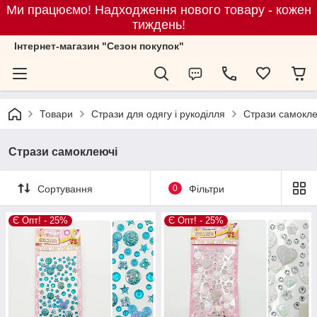
Ми працюємо! Надходження нового товару - кожен
тиждень!
Iнтернет-магазин "Сезон покупок"
Товари
Стрази для одягу і рукоділля
Стрази самокле
Стрази самоклеючі
Сортування
0
Фільтри
Є Опт! - 25%
Є Опт! - 25%