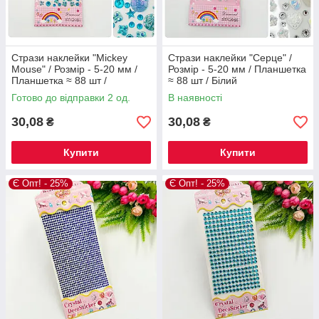
Стрази наклейки "Mickey
Стрази наклейки "Серце" /
Mouse" / Розмір - 5-20 мм /
Розмір - 5-20 мм / Планшетка
Планшетка ≈ 88 шт /
≈ 88 шт / Білий
Блакитний
Готово до відправки 2 од.
В наявності
30,08
30,08
₴
₴
Купити
Купити
Є Опт! - 25%
Є Опт! - 25%