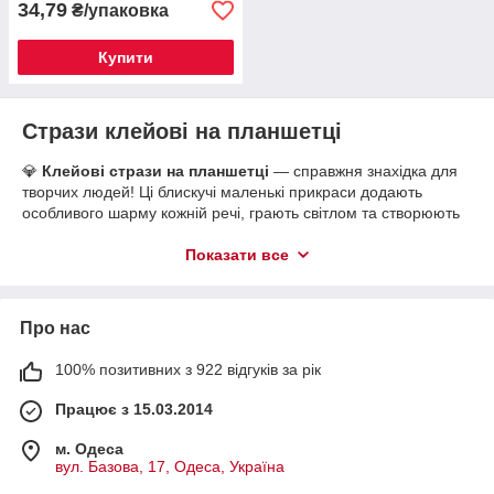
34,79
₴/упаковка
Купити
Стрази клейові на планшетці
💎
Клейові стрази на планшетці
— справжня знахідка для
творчих людей! Ці блискучі маленькі прикраси додають
особливого шарму кожній речі, грають світлом та створюють
неповторні акценти ✨
Показати все
🌈 Широке застосування:
💅
Манікюр
— додайте блиску своїм нігтикам;
👗
Декор одягу та взуття
— навіть проста футболка
Про нас
заграє новими барвами;
100% позитивних з 922 відгуків за рік
🎁
Подарункове оформлення
— листівки, коробки,
пакування;
Працює з 15.03.2014
📖
Скрапбукінг та хендмейд
— творіть магію
власноруч;
м. Одеса
вул. Базова, 17, Одеса, Україна
👜
Аксесуари: обідки, чохли для телефонів,