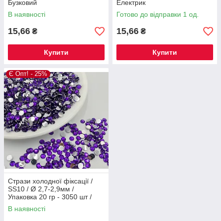
Бузковий
Електрик
В наявності
Готово до відправки 1 од.
15,66
15,66
₴
₴
Купити
Купити
Є Опт! - 25%
Стрази холодної фіксації /
SS10 / Ø 2,7-2,9мм /
Упаковка 20 гр - 3050 шт /
Фіолетовий
В наявності