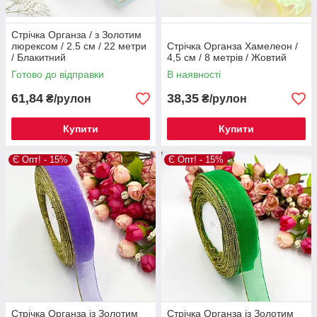
Стрічка Органза / з Золотим
люрексом / 2.5 см / 22 метри
Стрічка Органза Хамелеон /
/ Блакитний
4,5 см / 8 метрів / Жовтий
Готово до відправки
В наявності
61,84
38,35
₴/рулон
₴/рулон
Купити
Купити
Є Опт! - 15%
Є Опт! - 15%
Стрічка Органза із Золотим
Стрічка Органза із Золотим