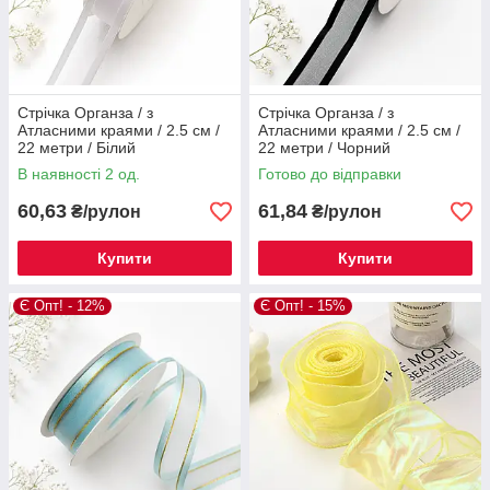
Стрічка Органза / з
Стрічка Органза / з
Атласними краями / 2.5 см /
Атласними краями / 2.5 см /
22 метри / Білий
22 метри / Чорний
В наявності 2 од.
Готово до відправки
60,63
61,84
₴/рулон
₴/рулон
Купити
Купити
Є Опт! - 12%
Є Опт! - 15%