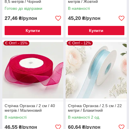
8,5 метрів / Чорний
метрів / Жовтий
Готово до відправки
В наявності
27,46
45,20
₴/рулон
₴/рулон
Купити
Купити
Є Опт! - 15%
Є Опт! - 12%
Стрічка Органза / 2 см / 40
Стрічка Органза / 2.5 см / 22
метрів / Малиновий
метри / Блакитний
В наявності
В наявності 2 од.
46,55
60,64
₴/рулон
₴/рулон