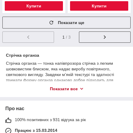
Купити
Купити
Показати ще
1
/ 3
Стрічка органза
Стрічка органза — тонка напівпрозора стрічка з легким
шовковистим блиском, яка надає виробу повітряного,
святкового вигляду. Завдяки м'якій текстурі та здатності
тримати форму органза однаково добре підходить для
флористики, пакування подарунків і декору інтер'єру. В
Показати все
наявності різна ширина та понад 20 кольорів.
Де використовують органзову стрічку
Про нас
Флористика та букети
Органзова стрічка — один із найпопулярніших матеріалів для
100% позитивних з 931 відгука за рік
оформлення квітів. Нею перев'язують букети, роблять банти і
Працює з 15.03.2014
бантики, обгортають упаковку. Напівпрозорий матеріал не