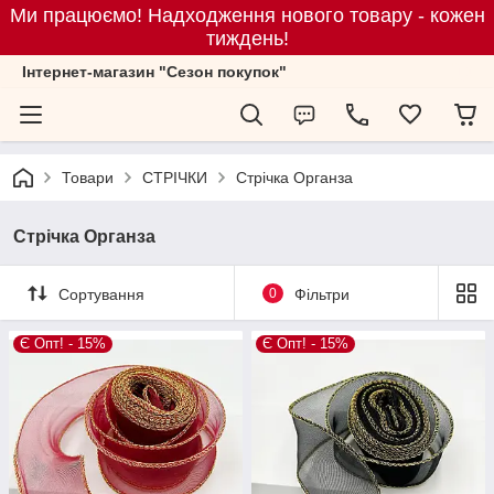
Ми працюємо! Надходження нового товару - кожен
тиждень!
Iнтернет-магазин "Сезон покупок"
Товари
СТРІЧКИ
Стрічка Органза
Стрічка Органза
Сортування
0
Фільтри
Є Опт! - 15%
Є Опт! - 15%