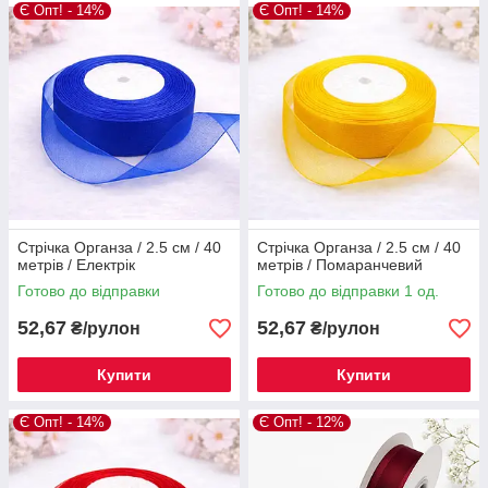
Є Опт! - 14%
Є Опт! - 14%
Стрічка Органза / 2.5 см / 40
Стрічка Органза / 2.5 см / 40
метрів / Електрік
метрів / Помаранчевий
Готово до відправки
Готово до відправки 1 од.
52,67
52,67
₴/рулон
₴/рулон
Купити
Купити
Є Опт! - 14%
Є Опт! - 12%