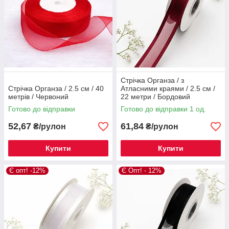
Стрічка Органза / з
Стрічка Органза / 2.5 см / 40
Атласними краями / 2.5 см /
метрів / Червоний
22 метри / Бордовий
Готово до відправки
Готово до відправки 1 од.
52,67
61,84
₴/рулон
₴/рулон
Купити
Купити
Є опт! -12%
Є Опт! - 12%