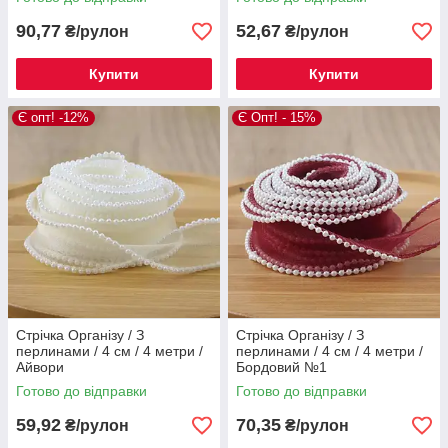
90,77
52,67
₴/рулон
₴/рулон
Купити
Купити
Є опт! -12%
Є Опт! - 15%
Стрічка Організу / З
Стрічка Організу / З
перлинами / 4 см / 4 метри /
перлинами / 4 см / 4 метри /
Айвори
Бордовий №1
Готово до відправки
Готово до відправки
59,92
70,35
₴/рулон
₴/рулон