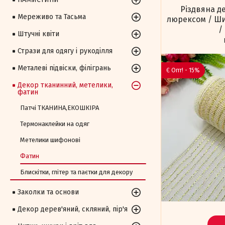
Різдвяна де
Мереживо та Тасьма
люрексом / Шир
/
Штучні квіти
Стрази для одягу і рукоділля
Металеві підвіски, філігрань
Є Опт! - 15%
Декор тканинний, метелики,
фатин
Патчі ТКАНИНА,ЕКОШКІРА
Термонаклейки на одяг
Метелики шифонові
Фатин
Блискітки, глітер та паєтки для декору
Заколки та основи
Декор дерев'яний, скляний, пір'я