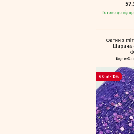
57,
Готово до відп
Фатин з глі
Ширина -
Ф
в:Фат
Є Опт! - 15%