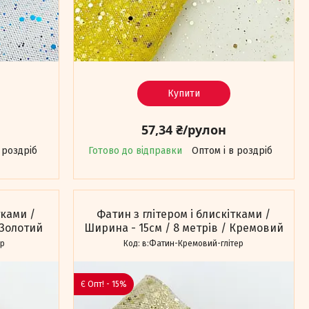
Купити
57,34 ₴/рулон
 роздріб
Готово до відправки
Оптом і в роздріб
тками /
Фатин з глітером і блискітками /
 Золотий
Ширина - 15см / 8 метрів / Кремовий
ер
в:Фатин-Кремовий-глітер
Є Опт! - 15%