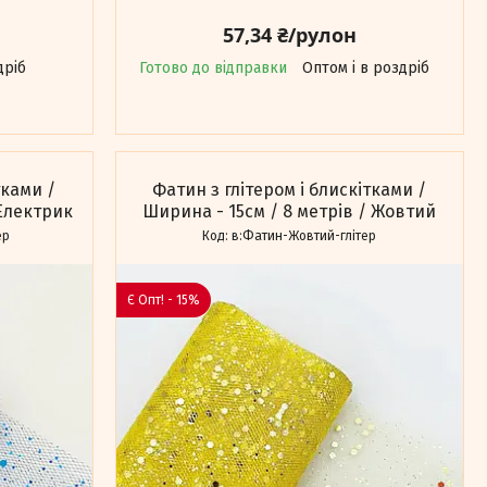
57,34 ₴/рулон
дріб
Готово до відправки
Оптом і в роздріб
тками /
Фатин з глітером і блискітками /
 Електрик
Ширина - 15см / 8 метрів / Жовтий
ер
в:Фатин-Жовтий-глітер
Є Опт! - 15%