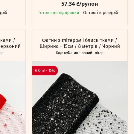
57,34 ₴/рулон
дріб
Готово до відправки
Оптом і в роздріб
тками /
Фатин з глітером і блискітками /
 Червоний
Ширина - 15см / 8 метрів / Чорний
ер
в:Фатин-Чорний-глітер
Є Опт! - 15%