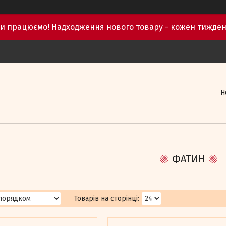
и працюємо! Надходження нового товару - кожен тижден
Н
ФАТИН