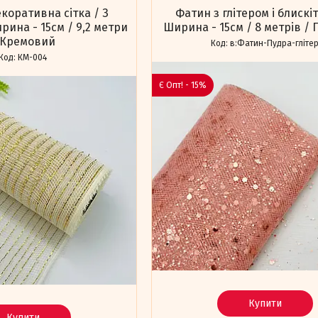
коративна сітка / З
Фатин з глітером і блискі
ина - 15см / 9,2 метри
Ширина - 15см / 8 метрів /
 Кремовий
в:Фатин-Пудра-гліте
КМ-004
Є Опт! - 15%
Купити
Купити