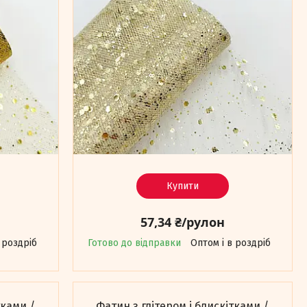
Купити
57,34 ₴/рулон
 роздріб
Готово до відправки
Оптом і в роздріб
тками /
Фатин з глітером і блискітками /