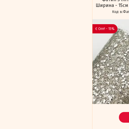
Ширина - 15см 
в:Фа
Є Опт! - 15%