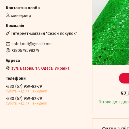
менеджер
Iнтернет-магазин "Сезон покупок"
solokonti@gmail.com
+380679598279
вул. Базова, 17, Одеса, Україна
+380 (67) 959-82-79
Субота, недiля - вихiдний
57,
+380 (67) 959-82-79
Готово до відп
Субота, недiля - вихiдний
Фатин з глі