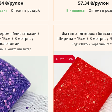
34 ₴/рулон
57,34 ₴/рулон
равки
Оптом і в роздріб
В наявності
Оптом і в роз
тером і блискітками /
Фатин з глітером і блискі
 15см / 8 метрів /
Ширина - 15см / 8 метрів /
іолетовий
в:Фатин-Червоний-гліт
ин-Фіолетовий-глітер
Є Опт! - 15%