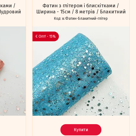
тками /
Фатин з глітером і блискітками /
 Пудровий
Ширина - 15см / 8 метрів / Блакитний
р
в:Фатин-Блакитний-глітер
Є Опт! - 15%
Купити