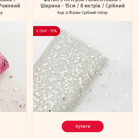
 Рожевий
Ширина - 15см / 8 метрів / Срібний
ер
в:Фатин-Срібний-глітер
Є Опт! - 15%
Купити