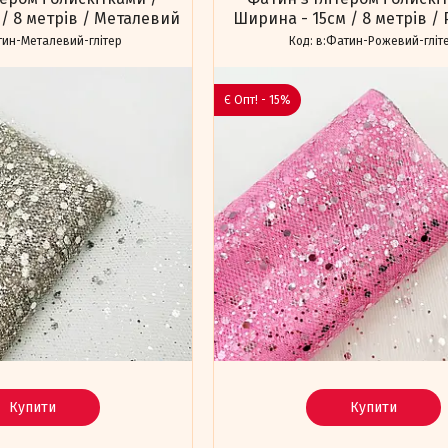
/ 8 метрів / Металевий
Ширина - 15см / 8 метрів /
тин-Металевий-глітер
в:Фатин-Рожевий-гліт
Є Опт! - 15%
Купити
Купити