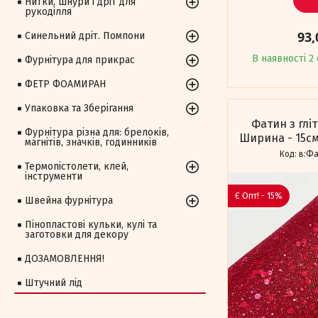
Нитки, шнури і дріт для
рукоділля
93,
Синельний дріт. Помпони
В наявності 2 
Фурнітура для прикрас
ФЕТР ФОАМИРАН
Упаковка та Зберігання
Фатин з глі
Фурнітура різна для: брелоків,
Ширина - 15см
магнітів, значків, годинників
в:Фа
Термопістолети, клей,
інструменти
Є Опт! - 15%
Швейна фурнітура
Пінопластові кульки, кулі та
заготовки для декору
ДОЗАМОВЛЕННЯ!
Штучний лід