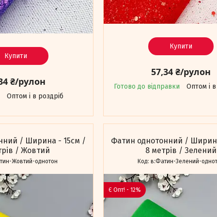
Купити
Купити
57,34 ₴/рулон
34 ₴/рулон
Готово до відправки
Оптом і в
Оптом і в роздріб
ний / Ширина - 15см /
Фатин однотонний / Ширина
трів / Жовтий
8 метрів / Зелений
тин-Жовтий-однотон
в:Фатин-Зелений-одно
Є Опт! - 12%