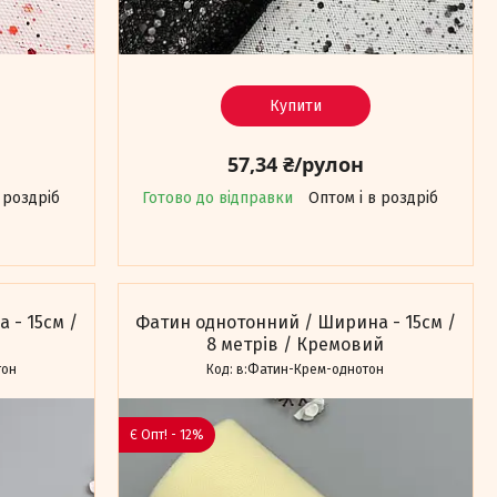
Купити
57,34 ₴/рулон
 роздріб
Готово до відправки
Оптом і в роздріб
 - 15см /
Фатин однотонний / Ширина - 15см /
8 метрів / Кремовий
тон
в:Фатин-Крем-однотон
Є Опт! - 12%