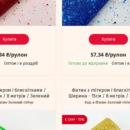
Купити
Купити
34 ₴/рулон
57,34 ₴/рулон
Оптом і в роздріб
Готово до відправки
Оптом і в
тером і блискітками /
Фатин з глітером і блискі
 / 8 метрів / Зелений
Ширина - 15см / 8 метрів /
атин-Зелений-глітер
в:Фатин-Золотий-гліт
Є Опт! - 15%