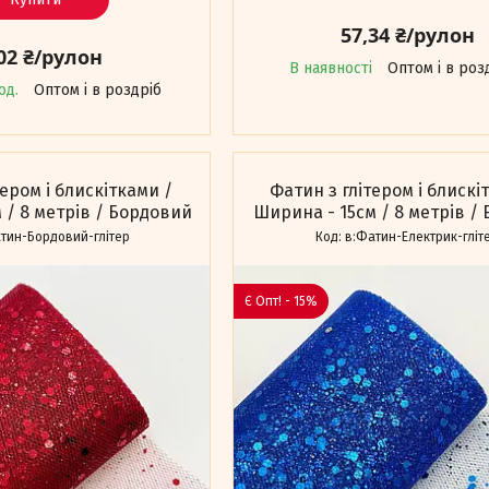
57,34 ₴/рулон
02 ₴/рулон
В наявності
Оптом і в роз
од.
Оптом і в роздріб
тером і блискітками /
Фатин з глітером і блискі
 / 8 метрів / Бордовий
Ширина - 15см / 8 метрів /
тин-Бордовий-глітер
в:Фатин-Електрик-гліт
Є Опт! - 15%