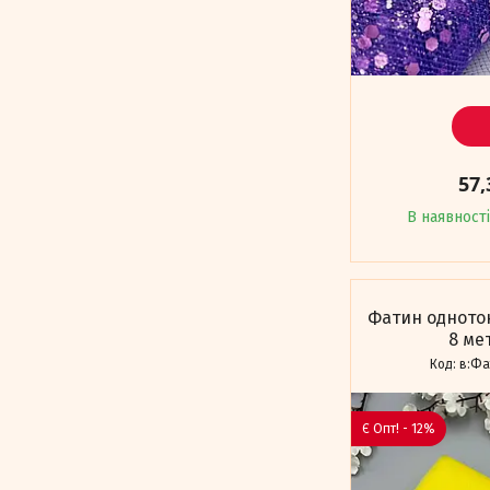
57,
В наявності
Фатин однотон
8 ме
в:Фа
Є Опт! - 12%