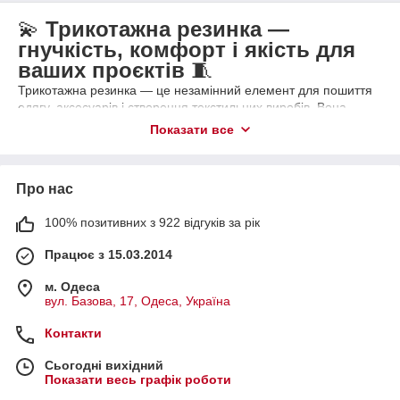
💫
Трикотажна резинка —
гнучкість, комфорт і якість для
ваших проєктів
🧵
Трикотажна резинка — це незамінний елемент для пошиття
одягу, аксесуарів і створення текстильних виробів. Вона
являє собою еластичну стрічку, виготовлену методом
Показати все
трикотажного плетіння, що забезпечує м’якість, гнучкість і
довговічність. Така резинка легко підлаштовується під рухи
тіла, даруючи зручність і зносостійкість.
Про нас
📌
Що таке трикотажна резинка?
На відміну від класичних еластичних стрічок, трикотажна
100% позитивних з 922 відгуків за рік
резинка має особливу структуру. Вона виготовляється
шляхом в’язання, а не простого переплетення ниток, як
Працює з 15.03.2014
тканинні резинки. Завдяки цьому трикотажні резинки:
м. Одеса
М’які та приємні на дотик
вул. Базова, 17, Одеса, Україна
Еластичні без відчуття жорсткості
Контакти
Чудово тримають форму навіть після багаторазових
прань
Сьогодні вихідний
Показати весь графік роботи
Мають гарну текстуру, що підходить для декору