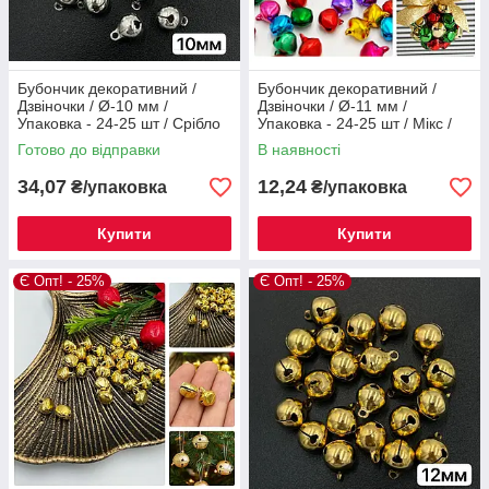
Бубончик декоративний /
Бубончик декоративний /
Дзвіночки / Ø-10 мм /
Дзвіночки / Ø-11 мм /
Упаковка - 24-25 шт / Срібло
Упаковка - 24-25 шт / Мікс /
№7
№9
Готово до відправки
В наявності
34,07
12,24
₴/упаковка
₴/упаковка
Купити
Купити
Є Опт! - 25%
Є Опт! - 25%