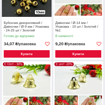
Бубончик декоративний /
Дзвіночки / Ø-14 мм /
Дзвіночки / Ø-9 мм / Упаковка
Упаковка - 10 шт / Золотий /
- 24-25 шт / Золотий
№1
Готово до відправки
В наявності
34,07
9,20
₴/упаковка
₴/упаковка
Купити
Купити
Є Опт! - 30%
Є опт! -20%