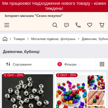
Ми працюємо! Надходження нового товару - кожен
тиждень!
Iнтернет-магазин "Сезон покупок"
Товари
Металеві підвіски, філігрань
Дзвіночки, бубон
Дзвіночки, бубонці
Сортування
0
Фільтри
Є Опт! - 25%
Є Опт! - 25%