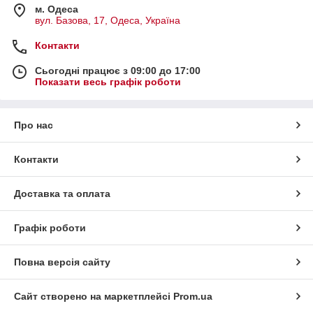
атмосферу.
м. Одеса
вул. Базова, 17, Одеса, Україна
🌟 Для рукоділля підійдуть тим, хто любить
привертати увагу: ніжний дзвін точно не залишить вас
Контакти
непоміченими.
Сьогодні працює з 09:00 до 17:00
🧿 Багато людей вірять, що бубенчики мають захисні
Показати весь графік роботи
властивості — відганяють злих духів та приносять удачу. Тому
їх використовують не лише для декору, а й у оберегах.
💡
Ідеї застосування:
Про нас
👗 Декор одягу, танцювальних костюмів, сумочок,
брелоків
Контакти
🪶 Прикрашання домашніх оберегів (наприклад,
вставка у ловця снів)
Доставка та оплата
🎨 Елемент для творчих та хендмейд-проєктів
При русі виріб із дзвіночками видає м’яке та приємне
Графік роботи
подзенькування, додаючи йому особливого шарму.
Повна версія сайту
Сайт створено на маркетплейсі
Prom.ua