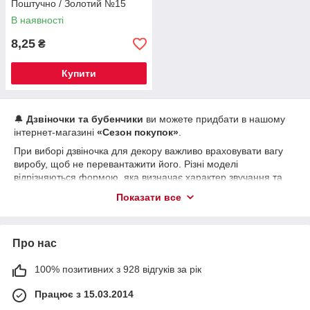
Поштучно / Золотий №15
В наявності
8,25
₴
Купити
🔔
Дзвіночки та бубенчики
ви можете придбати в нашому
інтернет-магазині
«Сезон покупок»
.
При виборі дзвіночка для декору важливо враховувати вагу
виробу, щоб не перевантажити його. Різні моделі
відрізняються формою, яка визначає характер звучання та
спосіб поширення звуку.
Показати все
✨
Де можна використовувати дзвіночки та бубенчики:
🐾 Пришити до іграшки домашнього улюбленця — це
його зацікавить та додасть гри веселощів.
Про нас
🪭 Часто зустрічаються в етнічних прикрасах —
100% позитивних з 928 відгуків за рік
браслетах, обручах, накидках, сережках, намистах.
💃 У національних костюмах вони дзвенять у такт
Працює з 15.03.2014
рухам під час святкових танців, створюючи особливу