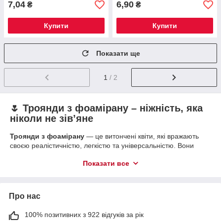
7,04
6,90
₴
₴
Купити
Купити
Показати ще
1
/ 2
🌷 Троянди з фоамірану – ніжність, яка
ніколи не зів’яне
Троянди з фоамірану
— це витончені квіти, які вражають
своєю реалістичністю, легкістю та універсальністю. Вони
ідеально підходять для створення декору, прикрас і творчих
Показати все
проєктів. 🌸
Фоаміран — м’який, еластичний матеріал, що нагадує замшу.
Він легко нагрівається, піддається моделюванню,
Про нас
фарбуванню, і саме тому так улюблений рукодільницями 💛
🎨 Де використовують троянди з фоамірану?
100% позитивних з 922 відгуків за рік