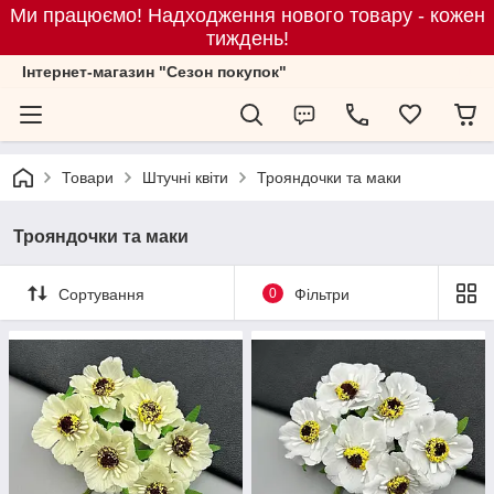
Ми працюємо! Надходження нового товару - кожен
тиждень!
Iнтернет-магазин "Сезон покупок"
Товари
Штучні квіти
Трояндочки та маки
Трояндочки та маки
Сортування
0
Фільтри