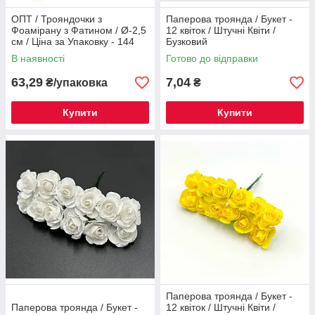
ОПТ / Трояндочки з
Паперова троянда / Букет -
Фоамірану з Фатином / Ø-2,5
12 квіток / Штучні Квіти /
см / Ціна за Упаковку - 144
Бузковий
трояндок / Салатовий
В наявності
Готово до відправки
63,29
7,04
₴/упаковка
₴
Купити
Купити
Паперова троянда / Букет -
Паперова троянда / Букет -
12 квіток / Штучні Квіти /