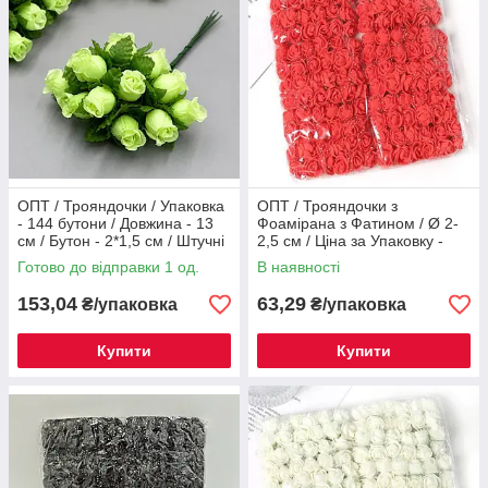
ОПТ / Трояндочки / Упаковка
ОПТ / Трояндочки з
- 144 бутони / Довжина - 13
Фоамірана з Фатином / Ø 2-
см / Бутон - 2*1,5 см / Штучні
2,5 см / Ціна за Упаковку -
квіти / Салатовий
144 трояндочок / Червоний
Готово до відправки 1 од.
В наявності
153,04
63,29
₴/упаковка
₴/упаковка
Купити
Купити