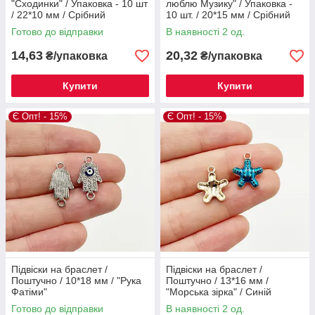
"Сходинки" / Упаковка - 10 шт
люблю Музику" / Упаковка -
/ 22*10 мм / Срібний
10 шт. / 20*15 мм / Срібний
#23
Готово до відправки
В наявності 2 од.
14,63
20,32
₴/упаковка
₴/упаковка
Купити
Купити
Є Опт! - 15%
Є Опт! - 15%
Підвіски на браслет /
Підвіски на браслет /
Поштучно / 10*18 мм / "Рука
Поштучно / 13*16 мм /
Фатіми"
"Морська зірка" / Синій
Готово до відправки
В наявності 2 од.