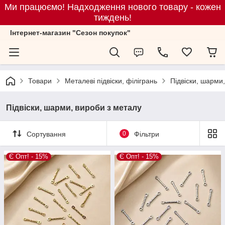
Ми працюємо! Надходження нового товару - кожен
тиждень!
Iнтернет-магазин "Сезон покупок"
Товари
Металеві підвіски, філігрань
Підвіски, шарми
Підвіски, шарми, вироби з металу
Сортування
0
Фільтри
Є Опт! - 15%
Є Опт! - 15%