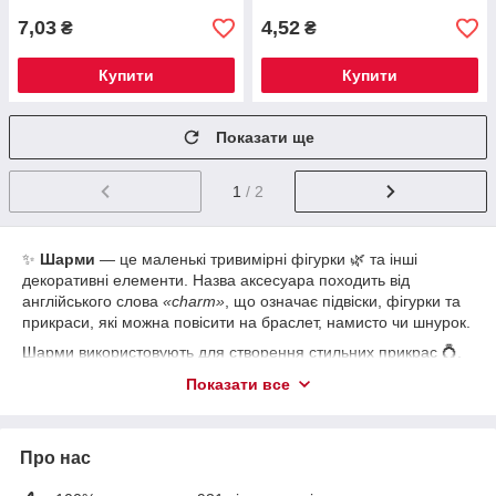
7,03
4,52
₴
₴
Купити
Купити
Показати ще
1
/ 2
✨
Шарми
— це маленькі тривимірні фігурки 🌿 та інші
декоративні елементи. Назва аксесуара походить від
англійського слова
«charm»
, що означає підвіски, фігурки та
прикраси, які можна повісити на браслет, намисто чи шнурок.
Шарми використовують для створення стильних прикрас 💍,
декору та для надання особливого шарму одягу. Якщо ви
Показати все
новачок, радимо спершу придбати кілька видів металевих
підвісок, щоб спробувати різні дизайни.
🔹
Традиційні варіанти
— металеві підвіски з емаллю,
Про нас
стразами та квітковими мотивами.
🔹 Кулони у вигляді тваринок 🐻, морських елементів 🐚 чи