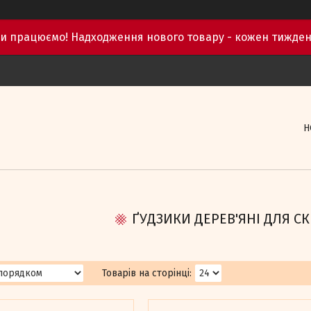
и працюємо! Надходження нового товару - кожен тижден
Н
ҐУДЗИКИ ДЕРЕВ'ЯНІ ДЛЯ С