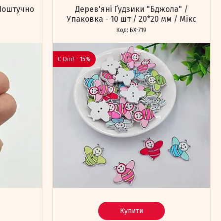
 Поштучно
Дерев'яні Ґудзики "Бджола" /
Упаковка - 10 шт / 20*20 мм / Мікс
БХ-719
Є Опт! - 15%
Купити