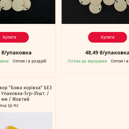
Купити
Купити
9 ₴/упаковка
48,49 ₴/упаковк
равки
Оптом і в роздріб
Готово до відправки
Оптом і в
кор "Божа корівка" БЕЗ
 Упаковка-5гр~35шт. /
0 мм / Жовтий
ЕД-762