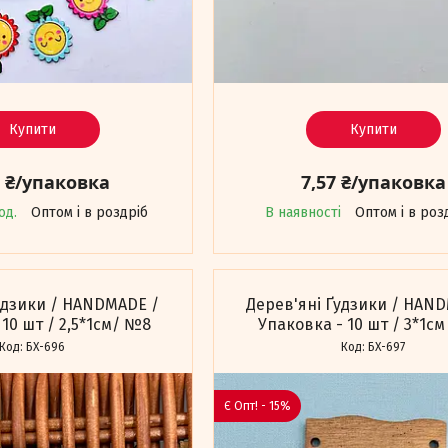
Купити
Купити
1 ₴/упаковка
7,57 ₴/упаковка
од.
Оптом і в роздріб
В наявності
Оптом і в роз
удзики / HANDMADE /
Дерев'яні Ґудзики / HAN
 10 шт / 2,5*1см/ №8
Упаковка - 10 шт / 3*1с
БХ-696
БХ-697
Є Опт! - 15%