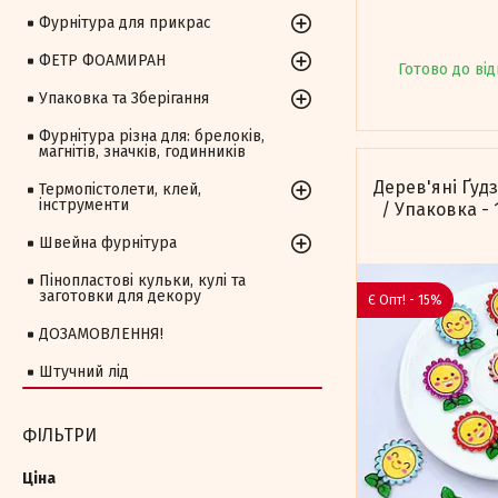
Фурнітура для прикрас
ФЕТР ФОАМИРАН
Готово до від
Упаковка та Зберігання
Фурнітура різна для: брелоків,
магнітів, значків, годинників
Дерев'яні Ґуд
Термопістолети, клей,
інструменти
/ Упаковка - 
Швейна фурнітура
Пінопластові кульки, кулі та
заготовки для декору
Є Опт! - 15%
ДОЗАМОВЛЕННЯ!
Штучний лід
ФІЛЬТРИ
Ціна