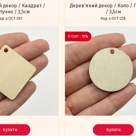
 декор / Квадрат /
Дерев'яний декор / Коло /
учно / 3,5см
/ 3,5см
к:ОСТ-201
к:ОСТ-228
Є Опт! - 15%
Купити
Купити