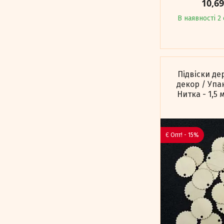
10,6
В наявності 2 
Підвіски де
декор / Упак
Нитка - 1,5
Є Опт! - 15%