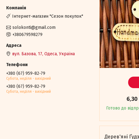
Iнтернет-магазин "Сезон покупок"
solokonti@gmail.com
+380679598279
вул. Базова, 17, Одеса, Україна
+380 (67) 959-82-79
Субота, недiля - вихiдний
+380 (67) 959-82-79
Субота, недiля - вихiдний
6,30
Готово до відп
Дерев'яні Ґуд