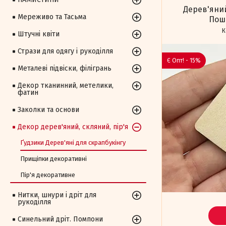
Дерев'яний
Мереживо та Тасьма
Пошт
Штучні квіти
Стрази для одягу і рукоділля
Є Опт! - 15%
Металеві підвіски, філігрань
Декор тканинний, метелики,
фатин
Заколки та основи
Декор дерев'яний, скляний, пір'я
Ґудзики Дерев'яні для скрапбукінгу
Прищіпки декоративні
Пір'я декоративне
Нитки, шнури і дріт для
рукоділля
Синельний дріт. Помпони