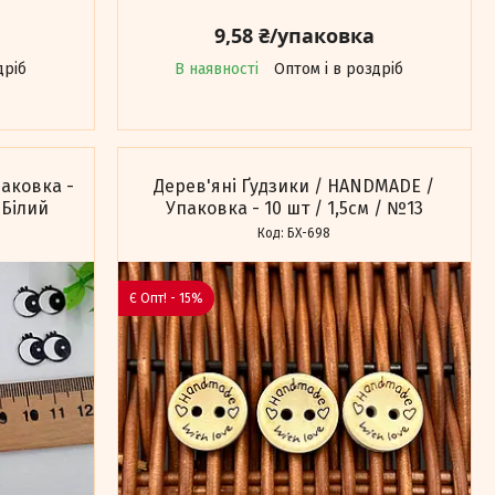
9,58 ₴/упаковка
дріб
В наявності
Оптом і в роздріб
паковка -
Дерев'яні Ґудзики / HANDMADE /
-Білий
Упаковка - 10 шт / 1,5см / №13
БХ-698
Є Опт! - 15%