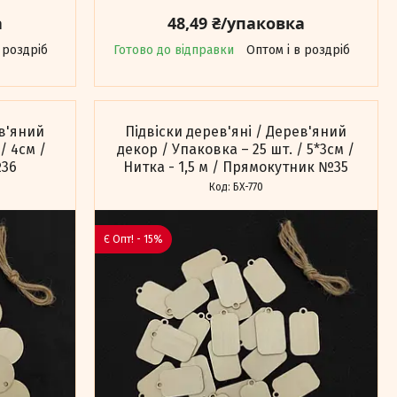
а
48,49 ₴/упаковка
 роздріб
Готово до відправки
Оптом і в роздріб
ев'яний
Підвіски дерев'яні / Дерев'яний
/ 4см /
декор / Упаковка – 25 шт. / 5*3см /
№36
Нитка - 1,5 м / Прямокутник №35
БХ-770
Є Опт! - 15%