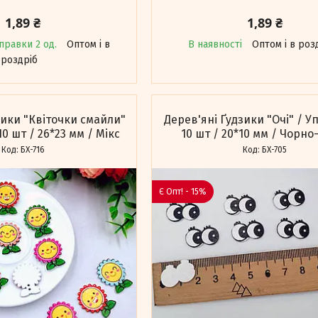
1,89 ₴
1,89 ₴
правки 2 од.
Оптом і в
В наявності
Оптом і в роз
роздріб
зики "Квіточки смайли"
Дерев'яні Ґудзики "Очі" / У
10 шт / 26*23 мм / Мікс
10 шт / 20*10 мм / Чорно
БХ-716
БХ-705
Є Опт! - 15%