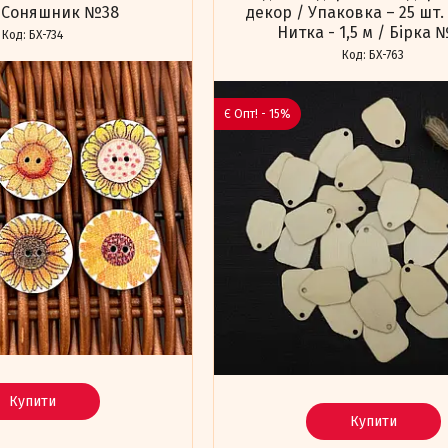
/ Соняшник №38
декор / Упаковка – 25 шт. 
Нитка - 1,5 м / Бірка 
БХ-734
БХ-763
Є Опт! - 15%
Купити
Купити