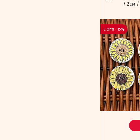
/ 2см 
Є Опт! - 15%