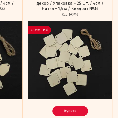
/ 4см /
декор / Упаковка – 25 шт. / 4см /
№33
Нитка - 1,5 м / Квадрат №34
БХ-746
Є Опт! - 15%
Купити