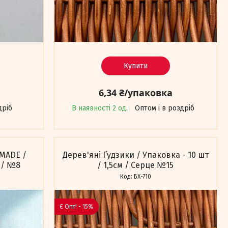
Купити
6,34 ₴/упаковка
дріб
В наявності 2 од.
Оптом і в роздріб
DMADE /
Дерев'яні Ґудзики / Упаковка - 10 шт
м / №8
/ 1,5см / Серце №15
БХ-710
Є Опт! - 15%