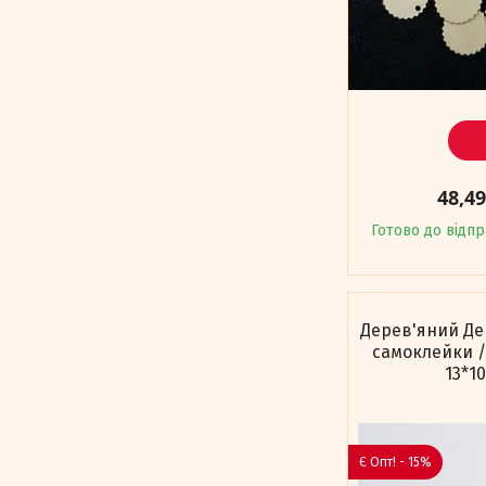
48,4
Готово до відп
Дерев'яний Де
самоклейки /
13*1
Є Опт! - 15%