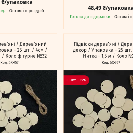
9 ₴/упаковка
48,49 ₴/упаковк
од.
Оптом і в роздріб
Готово до відправки
Оптом і в
рев'яні / Дерев'яний
Підвіски дерев'яні / Дер
овка – 25 шт. / 4см /
декор / Упаковка – 25 шт. 
 м / Коло фігурне №32
Нитка - 1,5 м / Коло 
БХ-757
БХ-767
Є Опт! - 15%