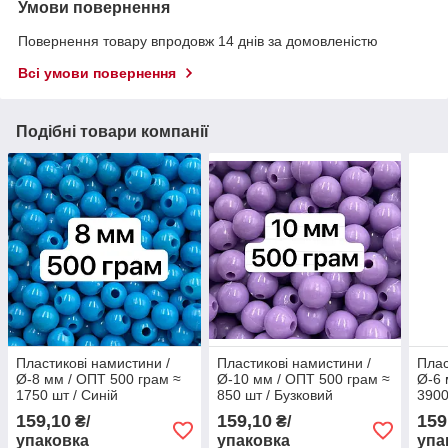
Умови повернення
Повернення товару впродовж 14 днів за домовленістю
Всі умови повернення
Подібні товари компанії
Пластикові намистини /
Пластикові намистини /
Плас
Ø-8 мм / ОПТ 500 грам ≈
Ø-10 мм / ОПТ 500 грам ≈
Ø-6 
1750 шт / Синій
850 шт / Бузковий
3900
159,10
159,10
159
₴/
₴/
упаковка
упаковка
упа