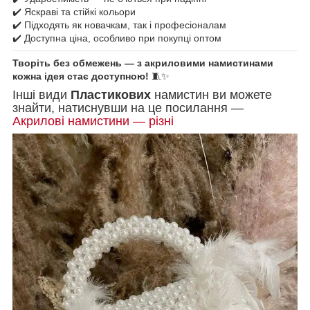
✔️ Яскраві та стійкі кольори
✔️ Підходять як новачкам, так і професіоналам
✔️ Доступна ціна, особливо при покупці оптом
Творіть без обмежень — з акриловими намистинами
кожна ідея стає доступною!
🧵✨
Інші види
Пластикових
намистин ви можете
знайти, натиснувши на це посилання —
Акрилові намистини — різні