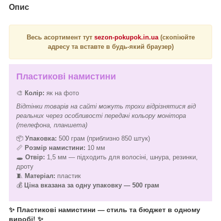
Опис
Весь асортимент тут
sezon-pokupok.in.ua
(скопіюйте
адресу та вставте в будь-який браузер)
Пластикові намистини
🎨
Колір:
як на фото
Відтінки товарів на сайті можуть трохи відрізнятися від
реальних через особливості передачі кольору монітора
(телефона, планшета)
📦
Упаковка:
500 грам (приблизно 850 штук)
📏
Розмір намистини:
10 мм
🕳️
Отвір:
1,5 мм — підходить для волосіні, шнура, резинки,
дроту
🧵
Матеріал:
пластик
💰
Ціна вказана за одну упаковку — 500 грам
✨ Пластикові намистини — стиль та бюджет в одному
виробі! ✨