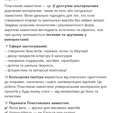
Пластикові намистини — це 💰
доступна альтернатива
дорожчим матеріалам, таким як скло або натуральні
намистини. Вони ідеально підходять для тих, хто хоче
створювати яскраві та оригінальні вироби без зайвих витрат.
Завдяки сучасним технологіям і різноманітності форм,
акрилові намистини виглядають естетично та ефектно, але
при цьому залишаються
легкими та зручними у
використанні
.
📌
Сфери застосування:
– створення браслетів, сережок, кольє та біжутерії
– декор предметів інтер’єру й аксесуарів
– пакування подарунків, листівки, скрапбукінг
– дитяча та шкільна творчість
– флористика та авторські композиції
🎨
Кольорова палітра
варіюється від класичних однотонних
до яскравих, насичених і навіть напівпрозорих відтінків. Це
робить Пластикові намистини універсальним матеріалом для
проєктів у будь-якому стилі — від мінімалізму до бохо та
еклектики.
💡
Переваги Пластикових намистин:
✔️ Легка вага — зручно для масивних виробів
✔️ Ударостійкість — не б’ються при падінні