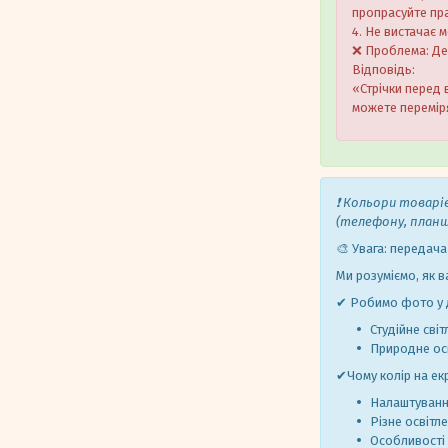
пропрасуйте пра
4. Не вистачає 
❌ Проблема: Дея
Відповідь:
«Стрічки перед 
можете переміря
❗ Кольори товарі
(телефону, план
🎨 Увага: передача
Ми розуміємо, як в
✔ Робимо фото у д
Студійне світ
Природне осв
✔Чому колір на ек
Налаштуванн
Різне освітл
Особливості