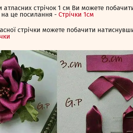
и атласних стрічок 1 см Ви можете побачити
на це посилання -
Стрічки 1см
ласної стрічки можете побачити натиснувши
ічки