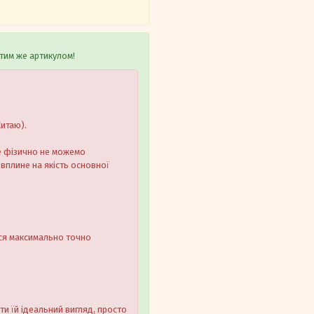
тим же артикулом!
Китаю).
ле фізично не можемо
 вплине на якість основної
.
ося максимально точно
ти їй ідеальний вигляд, просто