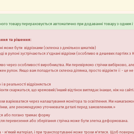
ого товару перераховується автоматично при додаванні товару з одним і 
ання та рішення:
оні може бути відрізками (склеєна з декількох шматків)
ді в рулоні зустрічаються з'єднані відрізки (особливо в дешевих партіях з 
иво через особливості виробництва. Ми перевіряємо стрічки вибірково, а
ен рулон. Якщо вам попадеться склеєна ділянка, просто відріжте її - це не
 і в реальності відрізняється
єнти скаржаться, що кремовий/інший відтінок виглядає інакше, ніж на сайті
охи варіюватися через налаштування монітора та освітлення. Ми намагаєм
тінки, але рекомендуємо уточнювати деталі перед замовленням.»
ься або погано тримає форму
сля перевезення або зберігання стрічка може бути злегка деформована.
а - м'який матеріал, і при транспортуванні може трохи м'ятися. Щоб поверну