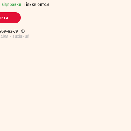
о відправки
Тільки оптом
пити
 959-82-79
едiля - вихiдний