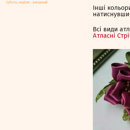
Субота, недiля - вихiдний
Інші кольор
натиснувши 
Всі види ат
Атласні Стр