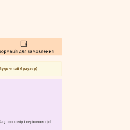
формація для замовлення
 будь-який браузер)
ці про колір і вирішення цієї