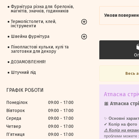
Фурнітура різна для: брелоків,
магнітів, значків, годинників
Термопістолети, клей,
інструменти
Швейна фурнітура
Пінопластові кульки, кулі та
заготовки для декору
О
ДОЗАМОВЛЕННЯ!
Штучний лід
Весь 
ГРАФІК РОБОТИ
Атласна стрі
Понеділок
09:00
17:00
🎀 Атласна стрі
Вівторок
09:00
17:00
Середа
09:00
17:00
✨
Основні харак
✔
Колір на фото
Четвер
09:00
17:00
⚠ Колір на екра
Пʼятниця
09:00
17:00
проблеми можете зн