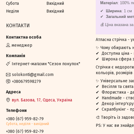
Матеріал
: 100% п
Субота
Вихідний
Неділя
Вихідний
✔
Ширина
: 1 см
✔
Загальний ме
💰 Ціна вказана за
КОНТАКТИ
Атласна стрічка - 
менеджер
✨ Чому обирають н
✔ Доступна ціна - 
✔ Широка сфера за
Iнтернет-магазин "Сезон покупок"
Стрічки є недороги
кольорів, розмірів
solokonti@gmail.com
✨ Універсальне за
+380679598279
✔ Весілля та свята
✔ Флористика - де
✔ Handmade - ство
вул. Базова, 17, Одеса, Україна
✔ Декор інтер'єру
✔ Скрапбукінг - п
🎨 Творіть із задо
+380 (67) 959-82-79
Субота, недiля - вихiдний
PS: У нас ви знайде
+380 (67) 959-82-79