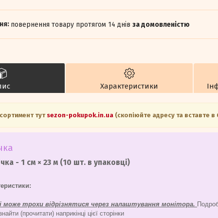
повернення товару протягом 14 днів
за домовленістю
пис
Характеристики
Ін
асортимент тут
sezon-pokupok.in.ua
(скопіюйте адресу та вставте в
чка
чка - 1 см × 23 м (10 шт. в упаковці)
теристики:
ні може трохи відрізнятися через налаштування монітора.
Подроби
айти (прочитати) наприкінці цієї сторінки