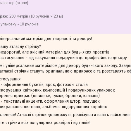
оліестер (атлас)
траж
: 230 метрів (10 рулонів × 23 м)
 упаковку - 10 рулонів
універсальний матеріал для творчості та декору!
ашу атласну стрічку?
недорогий, але якісний матеріал для будь-яких проєктів
стосування - від пакування подарунків до професійного декору
м і універсальним матеріалом для декору будь-якого заходу. Завдя
 атласні стрічки стануть оригінальною прикрасою та розставлять е
стосування:
 - оформлення букетів, арок, фотозон, столів
корування квіткових композицій і подарункових упаковок
рення прикрас (шпильки, гумки, брошки, канзаші)
 - текстильні акценти, оформлення штор, подушок
рикрашання листівок, альбомів, подарункових коробок
воленням! Атласні стрічки допоможуть реалізувати навіть найсміливі
те стрічки всіх популярних розмірів і відтінків!