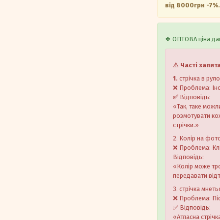
від 8000грн -7%.
❖ ОПТОВА ціна дан
⚠ Часті запит
1.
стрічка в рул
❌ Проблема: Іно
✅
Відповідь:
«Так, таке можл
розмотувати кож
стрічки.»
2. Колір на фото
❌ Проблема: Клі
Відповідь:
«Колір може тр
передавати від
3. стрічка мнет
❌ Проблема: Пі
✅ Відповідь:
«Атласна стрічк