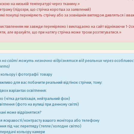
скою на низькій температурі через тканину.»
метражу (підозри, що стрічка коротша за заявлений)
кі покупці переміряють стрічку або за зовнішнім виглядом дивляться і вв
виставленням ми завжди переміряємо і викладаємо на сайт віднімаючи 1-2см.
ти, але врахуйте, що при натягу стрічка може трохи розтягуватися.»
в на сайті можуть незначно відрізнятися від реальних через особливо
шета)
 кольору і фотографії товару
ажливо для вас побачити реальний відтінок стрічки, тому:
вох варіантах освітлення:
ло (чітка деталізація, нейтральний фон)
ітлення (фото на вулиці при денному світлі)
рані може відрізнятися?
я яскравості/контрасту вашого монітора або телефону
ення під час перегляду (тепле/холодне світло)
 передачі кольору камери