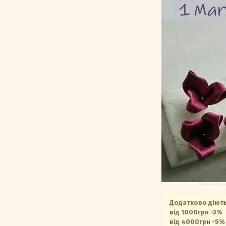
Додатково діють
від 1000грн -3%
від 4000грн -5%