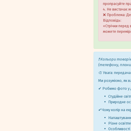
пропрасуйте пра
4. Не вистачає 
❌ Проблема: Дея
Відповідь:
«Стрічки перед 
можете переміря
❗ Кольори товарі
(телефону, план
🎨 Увага: передача
Ми розуміємо, як в
✔ Робимо фото у д
Студійне світ
Природне осв
✔Чому колір на ек
Налаштуванн
Різне освітл
Особливості