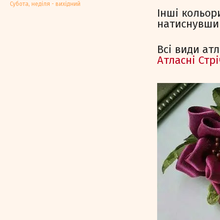
Субота, недiля - вихiдний
Інші кольор
натиснувши 
Всі види ат
Атласні Стр