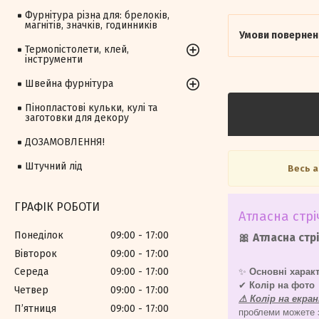
Фурнітура різна для: брелоків,
магнітів, значків, годинників
Термопістолети, клей,
інструменти
Швейна фурнітура
Пінопластові кульки, кулі та
заготовки для декору
ДОЗАМОВЛЕННЯ!
Штучний лід
Весь 
ГРАФІК РОБОТИ
Атласна стрі
Понеділок
09:00
17:00
🎀 Атласна стрі
Вівторок
09:00
17:00
Середа
09:00
17:00
✨
Основні харак
✔
Колір на фото
Четвер
09:00
17:00
⚠ Колір на екра
Пʼятниця
09:00
17:00
проблеми можете зн