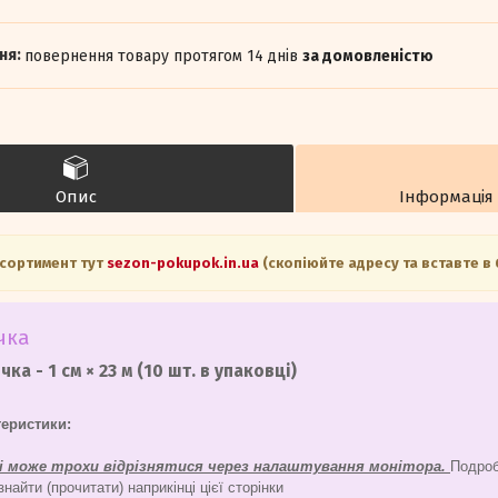
повернення товару протягом 14 днів
за домовленістю
Опис
Інформація
асортимент тут
sezon-pokupok.in.ua
(скопіюйте адресу та вставте в
чка
чка - 1 см × 23 м (10 шт. в упаковці)
теристики:
ні може трохи відрізнятися через налаштування монітора.
Подроби
айти (прочитати) наприкінці цієї сторінки