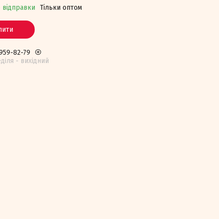
о відправки
Тільки оптом
пити
 959-82-79
едiля - вихiдний