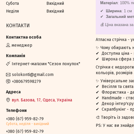
Матеріал
: 100% п
Субота
Вихідний
Неділя
Вихідний
✔
Ширина
: 1 см
✔
Загальний ме
💰 Ціна вказана за
КОНТАКТИ
Атласна стрічка - 
менеджер
✨ Чому обирають н
✔ Доступна ціна - 
✔ Широка сфера за
Iнтернет-магазин "Сезон покупок"
Стрічки є недороги
кольорів, розмірів
solokonti@gmail.com
✨ Універсальне за
+380679598279
✔ Весілля та свята
✔ Флористика - де
✔ Handmade - ство
вул. Базова, 17, Одеса, Україна
✔ Декор інтер'єру
✔ Скрапбукінг - п
🎨 Творіть із задо
+380 (67) 959-82-79
Субота, недiля - вихiдний
PS: У нас ви знайде
+380 (67) 959-82-79