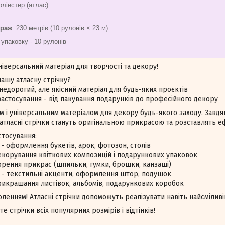
оліестер (атлас)
траж
: 230 метрів (10 рулонів × 23 м)
 упаковку - 10 рулонів
універсальний матеріал для творчості та декору!
ашу атласну стрічку?
недорогий, але якісний матеріал для будь-яких проєктів
стосування - від пакування подарунків до професійного декору
м і універсальним матеріалом для декору будь-якого заходу. Завдя
 атласні стрічки стануть оригінальною прикрасою та розставлять е
стосування:
 - оформлення букетів, арок, фотозон, столів
корування квіткових композицій і подарункових упаковок
рення прикрас (шпильки, гумки, брошки, канзаші)
 - текстильні акценти, оформлення штор, подушок
рикрашання листівок, альбомів, подарункових коробок
воленням! Атласні стрічки допоможуть реалізувати навіть найсміливі
те стрічки всіх популярних розмірів і відтінків!