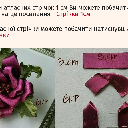
и атласних стрічок 1 см Ви можете побачити
на це посилання -
Стрічки 1см
ласної стрічки можете побачити натиснувши
ічки