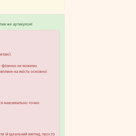
тим же артикулом!
Китаю).
ле фізично не можемо
 вплине на якість основної
.
ося максимально точно
ти їй ідеальний вигляд, просто