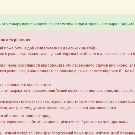
ого товару перераховується автоматично при додаванні товару з одним і 
ання та рішення:
оні може бути відрізками (склеєна з декількох шматків)
ді в рулоні зустрічаються з'єднані відрізки (особливо в дешевих партіях з 
иво через особливості виробництва. Ми перевіряємо стрічки вибірково, а
ен рулон. Якщо вам попадеться склеєна ділянка, просто відріжте її - це не
 і в реальності відрізняється
єнти скаржаться, що кремовий/інший відтінок виглядає інакше, ніж на сайті
охи варіюватися через налаштування монітора та освітлення. Ми намагаєм
тінки, але рекомендуємо уточнювати деталі перед замовленням.»
ься або погано тримає форму
сля перевезення або зберігання стрічка може бути злегка деформована.
а - м'який матеріал, і при транспортуванні може трохи м'ятися. Щоб поверну