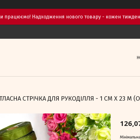
и працюємо! Надходження нового товару - кожен тижден
Н
ТЛАСНА СТРІЧКА ДЛЯ РУКОДІЛЛЯ - 1 СМ X 23 М (
126,0
Мінімальна