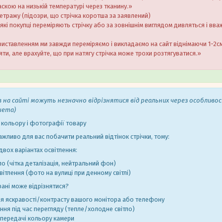
скою на низькій температурі через тканину.»
метражу (підозри, що стрічка коротша за заявлений)
кі покупці переміряють стрічку або за зовнішнім виглядом дивляться і вв
виставленням ми завжди переміряємо і викладаємо на сайт віднімаючи 1-2см.
ти, але врахуйте, що при натягу стрічка може трохи розтягуватися.»
в на сайті можуть незначно відрізнятися від реальних через особливо
шета)
 кольору і фотографії товару
ажливо для вас побачити реальний відтінок стрічки, тому:
вох варіантах освітлення:
ло (чітка деталізація, нейтральний фон)
ітлення (фото на вулиці при денному світлі)
рані може відрізнятися?
я яскравості/контрасту вашого монітора або телефону
ення під час перегляду (тепле/холодне світло)
 передачі кольору камери