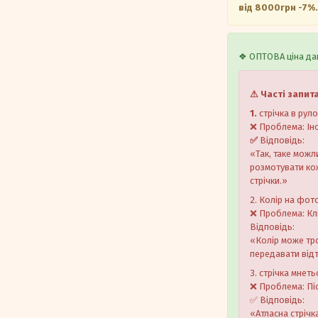
від 8000грн -7%.
❖ ОПТОВА ціна дан
⚠ Часті запит
1.
стрічка в рул
❌ Проблема: Іно
✅
Відповідь:
«Так, таке можл
розмотувати кож
стрічки.»
2. Колір на фото
❌ Проблема: Клі
Відповідь:
«Колір може тр
передавати від
3. стрічка мнет
❌ Проблема: Пі
✅ Відповідь:
«Атласна стрічк