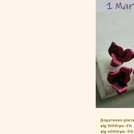
Додатково діють
від 1000грн -3%
від 4000грн -5%