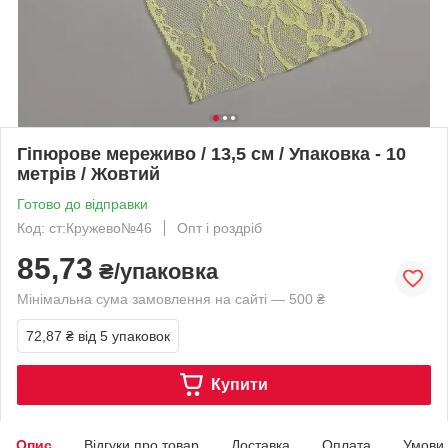
Гіпюрове мереживо / 13,5 см / Упаковка - 10
метрів / Жовтий
Готово до відправки
Код: ст:Кружево№46
Опт і роздріб
85,73
₴/упаковка
Мінімальна сума замовлення на сайті — 500 ₴
72,87 ₴
від 5 упаковок
Купити
Опис
Відгуки про товар
Доставка
Оплата
Умови