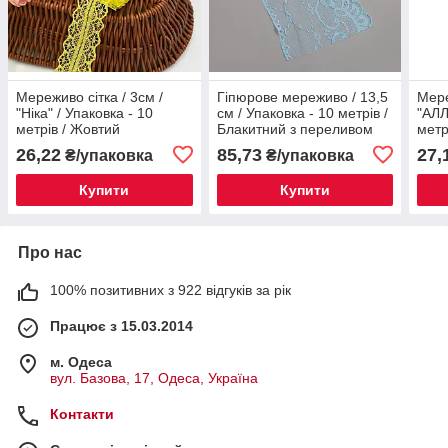
Мереживо сітка / 3см /
Гіпюрове мереживо / 13,5
Мере
"Ніка" / Упаковка - 10
см / Упаковка - 10 метрів /
"АЛЛ
метрів / Жовтий
Блакитний з переливом
метр
26,22
85,73
27,
₴/упаковка
₴/упаковка
Купити
Купити
Про нас
100% позитивних з 922 відгуків за рік
Працює з 15.03.2014
м. Одеса
вул. Базова, 17, Одеса, Україна
Контакти