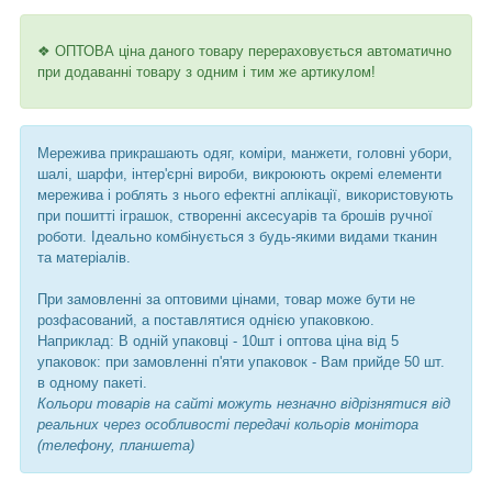
❖ ОПТОВА ціна даного товару перераховується автоматично
при додаванні товару з одним і тим же артикулом!
Мережива прикрашають одяг, коміри, манжети, головні убори,
шалі, шарфи, інтер'єрні вироби, викроюють окремі елементи
мережива і роблять з нього ефектні аплікації, використовують
при пошитті іграшок, створенні аксесуарів та брошів ручної
роботи. Ідеально комбінується з будь-якими видами тканин
та матеріалів.
При замовленні за оптовими цінами, товар може бути не
розфасований, а поставлятися однією упаковкою.
Наприклад: В одній упаковці - 10шт і оптова ціна від 5
упаковок: при замовленні п'яти упаковок - Вам прийде 50 шт.
в одному пакеті.
Кольори товарів на сайті можуть незначно відрізнятися від
реальних через особливості передачі кольорів монітора
(телефону, планшета)