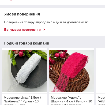
Умови повернення
Повернення товару впродовж 14 днів за домовленістю
Всі умови повернення
Подібні товари компанії
Мереживо сітка / 1,5см /
Мереживо "Адель" /
Мере
"Ізабелла" / Рулон - 10
Ширина - 4 см / Рулон - 10
"АЛЛ
метрів / Білий
метрів / Малиновий
метр