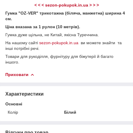
< < < sezon-pokupok.in.ua > > >
Гумка "OZ-VER" трикотажна (біляча, манжетна) ширина 4
см.
Ціна вказана за 1 рулон (10 метрів).
Гумка дуже щільна, не Китай, якісна Туреччина.
На
нашому сайті
sezon-pokupok.in.ua
ви можете знайти та
інші потрібні речі.
Товари для рукоділля, фурнітуру для біжутерії й багато
іншого.
Приховати
Характеристики
Основні
Колір
Білий
Відгуки про товар