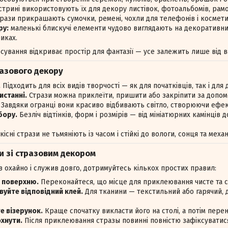
трині використовують їх для декору листівок, фотоальбомів, рамок
рази прикрашають сумочки, ремені, чохли для телефонів і космети
ру:
маленькі блискучі елементи чудово виглядають на декоративних
никах.
ування відкриває простір для фантазії — усе залежить лише від в
разового декору
.
Підходить для всіх видів творчості — як для початківців, так і для 
истанні.
Стрази можна приклеїти, пришити або закріпити за допомо
Завдяки огранці вони красиво відбивають світло, створюючи ефе
бору.
Безліч відтінків, форм і розмірів — від мініатюрних камінців
кісні стрази не тьмяніють із часом і стійкі до вологи, сонця та механ
и зі стразовим декором
 охайно і служив довго, дотримуйтесь кількох простих правил:
 поверхню.
Переконайтеся, що місце для приклеювання чисте та с
уйте відповідний клей.
Для тканини — текстильний або гарячий, 
е візерунок.
Краще спочатку викласти його на столі, а потім перен
хнути.
Після приклеювання стразы повинні повністю зафіксуватися