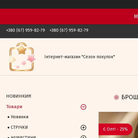
М
+380 (67) 959-82-79
+380 (67) 959-82-79
Iнтернет-магазин "Сезон покупок"
НОВИНКИ!!!
БРОШК
Товари
Новинки
СТРІЧКИ
Є Опт! - 25%
НАМИСТИНИ