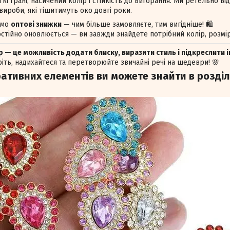
ткі грані, насичений колір і стійкість до вигорання. Ми ретельно 
ироби, які тішитимуть око довгі роки.
ємо
оптові знижки
— чим більше замовляєте, тим вигідніше! 🛍️
стійно оновлюється — ви завжди знайдете потрібний колір, розмір
 — це можливість додати блиску, виразити стиль і підкреслити і
іть, надихайтеся та перетворюйте звичайні речі на шедеври! 🌸
ативних елементів ви можете знайти в розділ