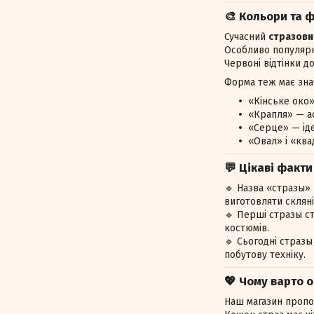
🎨 Кольори та 
Сучасний
стразови
Особливо популярні
Червоні відтінки д
Форма теж має зна
«Кінське око»
«Крапля» — ас
«Серце» — ід
«Овал» і «ква
💬 Цікаві факт
🔹 Назва «стразы» 
виготовляти скляні 
🔹 Перші стразы с
костюмів.
🔹 Сьогодні стразы
побутову техніку.
💖 Чому варто 
Наш магазин пропо