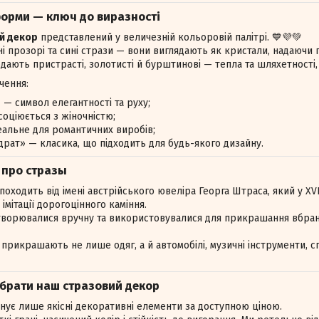
форми — ключ до виразності
й декор
представлений у величезній кольоровій палітрі. 💙💜💚
 прозорі та сині стрази — вони виглядають як кристали, надаючи п
одають пристрасті, золотисті й бурштинові — тепла та шляхетності, 
чення:
 — символ елегантності та руху;
оціюється з жіночністю;
еальне для романтичних виробів;
драт» — класика, що підходить для будь-якого дизайну.
и про стразы
походить від імені австрійського ювеліра Георга Штраса, який у XV
імітації дорогоцінного каміння.
творювалися вручну та використовувалися для прикрашання вбранн
 прикрашають не лише одяг, а й автомобілі, музичні інструменти, с
обрати наш стразовий декор
нує лише якісні декоративні елементи за доступною ціною.