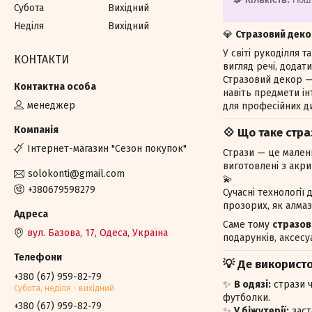
Субота
Вихідний
Неділя
Вихідний
💎
Стразовий деко
У світі рукоділля 
КОНТАКТИ
вигляд речі, додати
Стразовий декор — 
навіть предмети ін
менеджер
для професійних ди
💠 Що таке стра
Iнтернет-магазин "Сезон покупок"
Стрази — це малень
виготовлені з акри
solokonti@gmail.com
💫
+380679598279
Сучасні технології
прозорих, як алмаз
Саме тому
стразов
вул. Базова, 17, Одеса, Україна
подарунків, аксесуа
💡 Де використ
+380 (67) 959-82-79
✨
В одязі:
стрази ч
Субота, недiля - вихiдний
футболки.
+380 (67) 959-82-79
✨
У біжутерії:
заст