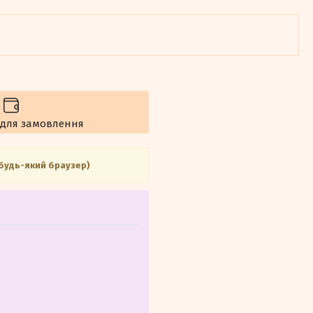
 для замовлення
 будь-який браузер)