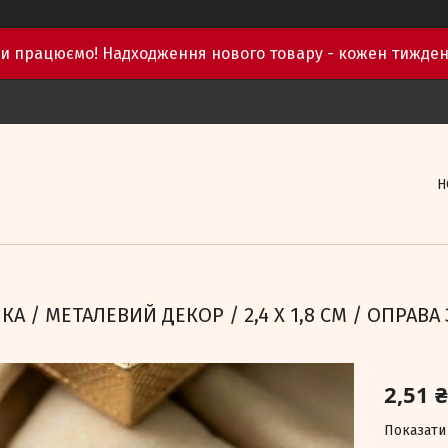
и працюємо! Надходження нового товару - кожен тижден
Н
А / МЕТАЛЕВИЙ ДЕКОР / 2,4 Х 1,8 СМ / ОПРА
2,51 ₴
Показати 