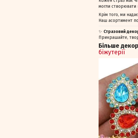
Кожен страз має чі
могли створювати в
Крім того, ми нада
Наш асортимент по
✨
Стразовий декор
Прикрашайте, твор
Більше декор
біжутерії