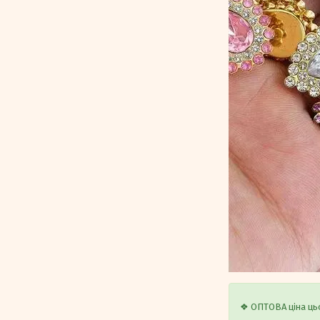
❖ ОПТОВА ціна цьо