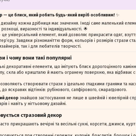
р — це блиск, який робить будь-який виріб особливим!
✨
та дизайну кожна дрібниця має значення. Іноді саме маленький елем
 розкоші, виразності та індивідуальності. 🌟
це універсальний елемент, який дозволяє прикрасити одяг, взуття,
тер’єру. Завдяки різноманіттю форм, кольорів і розмірів стрази с
зайнерів, так і для любителів творчості.
зи і чому вони такі популярні
кі декоративні елементи, що імітують блиск дорогоцінного камінн
лу, скла або кришталю й мають огранену поверхню, яка відбиває св
 дозволяють створювати стрази з ідеально гладкими гранями та на
, до яскравих відтінків: рубінового, сапфірового, смарагдового.
ий декор
знайшов застосування не лише в швейній і ювелірній справ
рів і навіть у нігтьовому дизайні.
овується стразовий декор
асто прикрашають вечірні та весільні сукні, корсети, джинси, курт
осовуються при створенні сережок, кулонів, браслетів, брошок і о