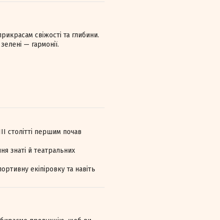
рикрасам свіжості та глибини.
зелені — гармонії.
III столітті першим почав
я знаті й театральних
портивну екіпіровку та навіть