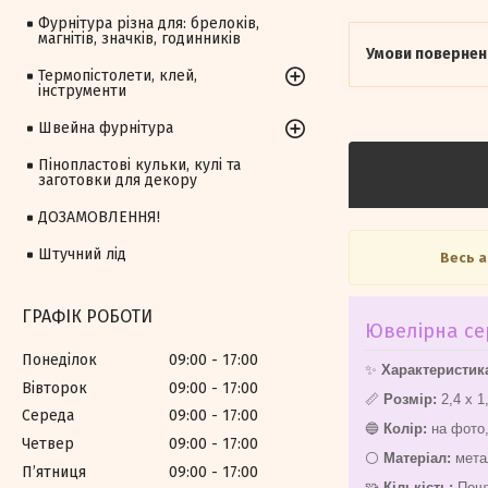
Фурнітура різна для: брелоків,
магнітів, значків, годинників
Термопістолети, клей,
інструменти
Швейна фурнітура
Пінопластові кульки, кулі та
заготовки для декору
ДОЗАМОВЛЕННЯ!
Штучний лід
Весь 
ГРАФІК РОБОТИ
Ювелірна с
Понеділок
09:00
17:00
✨
Характеристик
Вівторок
09:00
17:00
📏
Розмір:
2,4 х 
Середа
09:00
17:00
🔵
Колір:
на фото,
Четвер
09:00
17:00
⚪
Матеріал:
мета
Пʼятниця
09:00
17:00
🧩
Кількість:
Пошт