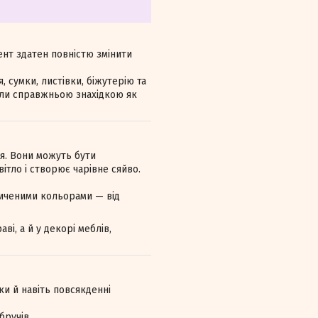
ент здатен повністю змінити
 сумки, листівки, біжутерію та
тали справжньою знахідкою як
я. Вони можуть бути
ітло і створює чарівне сяйво.
сиченими кольорами — від
і, а й у декорі меблів,
ки й навіть повсякденні
бручів.