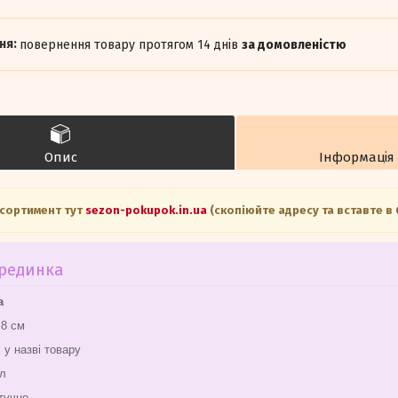
повернення товару протягом 14 днів
за домовленістю
Опис
Інформація
асортимент тут
sezon-pokupok.in.ua
(скопіюйте адресу та вставте в
ерединка
а
1,8 см
 у назві товару
л
учно