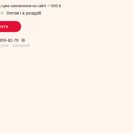
 сума замовлення на сайті — 500 ₴
ті
Оптом і в роздріб
пити
 959-82-79
едiля - вихiдний