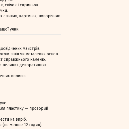
, свічок і скриньок.
чки.
 свічках, картинах, новорічних
ашої уяви.
досвідчених майстрів.
гою пінів чи металевих основ.
кт справжнього каменю.
 до великих декоративних
ічних впливів.
ухе.
для пластику — прозорий
ести на виріб.
 (не менше 12 годин).