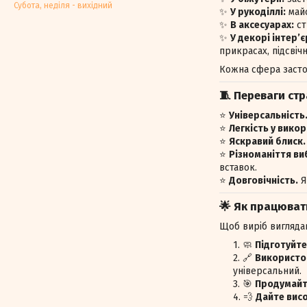
Субота, недiля - вихiдний
✨
У рукоділлі:
майс
✨
В аксесуарах:
ст
✨
У декорі інтер’є
прикрасах, підсвіч
Кожна сфера застос
🧵 Переваги ст
⭐
Універсальність
⭐
Легкість у викор
⭐
Яскравий блиск.
⭐
Різноманіття ви
вставок.
⭐
Довговічність.
Я
🌟 Як працюват
Щоб виріб виглядав
🧼
Підготуйте
🔗
Використов
універсальний.
🎯
Продумайт
💨
Дайте висо