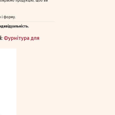
відбираємо продукцію, щоб ви
 і форму.
ндивідуальність.
і
:
Фурнітура для