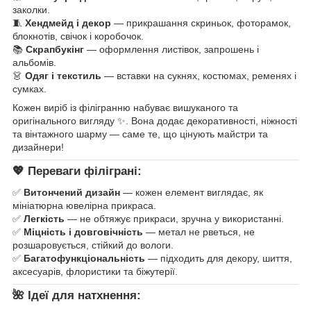
заколки.
🧵
Хендмейд і декор
— прикрашання скриньок, фоторамок,
блокнотів, свічок і коробочок.
📚
Скрапбукінг
— оформлення листівок, запрошень і
альбомів.
👗
Одяг і текстиль
— вставки на сукнях, костюмах, ременях і
сумках.
Кожен виріб із філігранню набуває вишуканого та
оригінального вигляду ✨. Вона додає декоративності, ніжності
та вінтажного шарму — саме те, що цінують майстри та
дизайнери!
💖 Переваги філіграні:
✅
Витончений дизайн
— кожен елемент виглядає, як
мініатюрна ювелірна прикраса.
✅
Легкість
— не обтяжує прикраси, зручна у використанні.
✅
Міцність і довговічність
— метал не рветься, не
розшаровується, стійкий до вологи.
✅
Багатофункціональність
— підходить для декору, шиття,
аксесуарів, флористики та біжутерії.
🌺 Ідеї для натхнення: