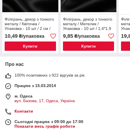
Філігрань, декор з тонкого
Філігрань, декор з тонкого
Філі
металу / Квіточка /
металу / Метелик /
мета
Упаковка - 10 шт / 2 см /
Упаковка - 10 шт / 1,4*1,9
Упак
Срібний №56
см / Золотий №65
/ Зо
10,49
9,85
19,
₴/упаковка
₴/упаковка
Купити
Купити
Про нас
100% позитивних з 922 відгуків за рік
Працює з 15.03.2014
м. Одеса
вул. Базова, 17, Одеса, Україна
Контакти
Сьогодні працює з 09:00 до 17:00
Показати весь графік роботи