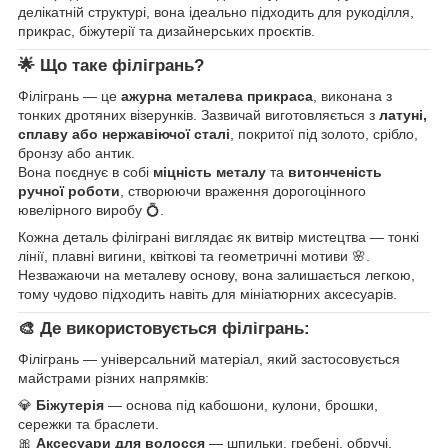
делікатній структурі, вона ідеально підходить для рукоділля,
прикрас, біжутерії та дизайнерських проєктів.
🌟 Що таке філігрань?
Філігрань — це
ажурна металева прикраса
, виконана з
тонких дротяних візерунків. Зазвичай виготовляється з
латуні,
сплаву або нержавіючої сталі
, покритої під золото, срібло,
бронзу або антик.
Вона поєднує в собі
міцність металу
та
витонченість
ручної роботи
, створюючи враження дорогоцінного
ювелірного виробу 💍.
Кожна деталь філіграні виглядає як витвір мистецтва — тонкі
лінії, плавні вигини, квіткові та геометричні мотиви 🌸.
Незважаючи на металеву основу, вона залишається легкою,
тому чудово підходить навіть для мініатюрних аксесуарів.
🎨 Де використовується філігрань:
Філігрань — універсальний матеріал, який застосовується
майстрами різних напрямків:
💎
Біжутерія
— основа під кабошони, кулони, брошки,
сережки та браслети.
🎀
Аксесуари для волосся
— шпильки, гребені, обручі,