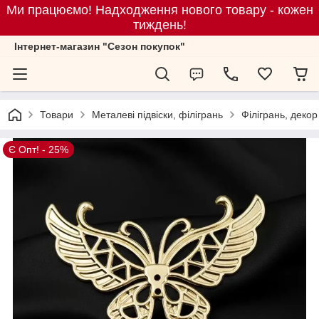
Ми працюємо! Надходження нового товару - кожен
тиждень!
Iнтернет-магазин "Сезон покупок"
Товари
Металеві підвіски, філігрань
Філігрань, декор
Є Опт! - 25%