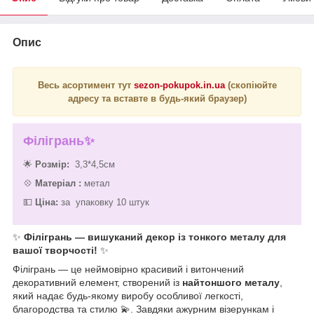
Опис
Весь асортимент тут
sezon-pokupok.in.ua
(скопіюйте
адресу та вставте в будь-який браузер)
Філігрань✨
🌟
Розмір:
3,3*4,5см
💠
Матеріал :
метал
💵
Ціна:
за упаковку 10 штук
✨
Філігрань — вишуканий декор із тонкого металу для
вашої творчості!
✨
Філігрань — це неймовірно красивий і витончений
декоративний елемент, створений із
найтоншого металу
,
який надає будь-якому виробу особливої легкості,
благородства та стилю 💫. Завдяки ажурним візерункам і