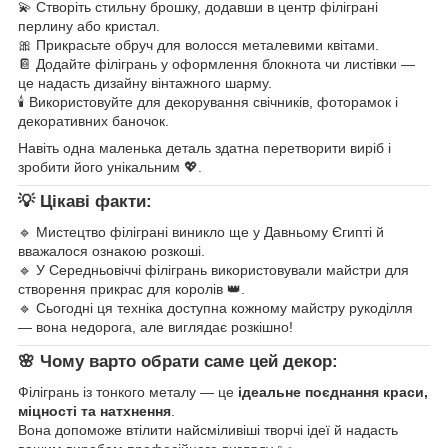
💫 Створіть стильну брошку, додавши в центр філіграні
перлину або кристал.
🎀 Прикрасьте обруч для волосся металевими квітами.
📔 Додайте філігрань у оформлення блокнота чи листівки —
це надасть дизайну вінтажного шарму.
🕯️ Використовуйте для декорування свічників, фоторамок і
декоративних баночок.
Навіть одна маленька деталь здатна перетворити виріб і
зробити його унікальним 💖.
💡 Цікаві факти:
🔹 Мистецтво філіграні виникло ще у Давньому Єгипті й
вважалося ознакою розкоші.
🔹 У Середньовіччі філігрань використовували майстри для
створення прикрас для королів 👑.
🔹 Сьогодні ця техніка доступна кожному майстру рукоділля
— вона недорога, але виглядає розкішно!
🌸 Чому варто обрати саме цей декор:
Філігрань із тонкого металу — це
ідеальне поєднання краси,
міцності та натхнення
.
Вона допоможе втілити найсміливіші творчі ідеї й надасть