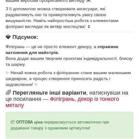
вашим виробам професійного вигляду ✂️.
З її допомогою можна створювати аксесуари, які
радуватимуть око та привертатимуть увагу своєю
вишуканістю. Навіть найпростіша робота з елементами
філіграні виглядає як витвір мистецтва! 🌷
💎 Підсумок:
Філігрань — це не просто елемент декору, а
справжнє
натхнення для майстрів
.
Вона додає вашим творчим проєктам індивідуальності, блиску
та шарму.
✨ Нехай кожна робота з філігранню стане вашим маленьким
шедевром, а процес створення приносить радість і
задоволення! ✨
🌈
Перегляньте інші варіанти
, натиснувши на
це посилання —
Філігрань, декор із тонкого
металу
📦
ОПТОВА ціна
перераховується автоматично при
додаванні товару з однаковим артикулом!