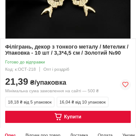
Філігрань, декор з тонкого металу / Метелик /
Упаковка - 10 шт / 3,3*4,5 см / Золотий №90
Готово до відправки
Код: к:ОСТ-218
Опт і роздріб
21,39
₴/упаковка
Мінімальна сума замовлення на сайті — 500 ₴
18,18 ₴
від 5 упаковок
16,04 ₴
від 10 упаковок
Купити
Опис
Відгуки про товар
Доставка
Оплата
Умови