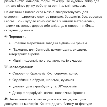
різноманіттю кольорів, форм і текстур. Це чудовий вибір для
тих, хто цінує ручну роботу та оригінальні прикраси.
Намистини з битого скла можна використовувати для
створення широкого спектру прикрас: браслетів, бус, сережок
і кольє. Вони чудово комбінуються з іншими матеріалами,
такими як метал, дерево або шкіра, для створення більш
складних дизайнів.
🌟
Переваги:
Ефектне мерехтіння завдяки відбивним граням
Підходять для біжутерії, декору одягу, вишивки,
інтер'єрних виробів
Міцні, гладенькі, не втрачають колір з часом
💡
Застосування:
Створення браслетів, бус, сережок, кольє
Оздоблення обручів, шпильок, сумочок
Ідеальні для скрапбукінгу та DIY-проєктів
Декор флораріумів, свічок, новорічних іграшок
🎁 Незамінний матеріал як для початківців, так і для
досвідчених майстрів. Хочете додати блиску та фактури —