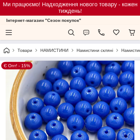
Ми працюємо! Надходження нового товару - кожен
тиждень!
Iнтернет-магазин "Сезон покупок"
Товари
НАМИСТИНИ
Намистини скляні
Намистин
Є Опт! - 15%