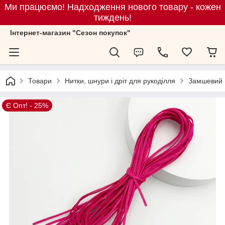
Ми працюємо! Надходження нового товару - кожен
тиждень!
Iнтернет-магазин "Сезон покупок"
Товари
Нитки, шнури і дріт для рукоділля
Замшевий ш
Є Опт! - 25%