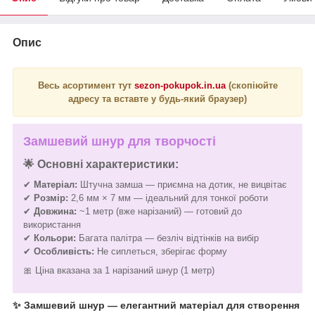
Опис
Весь асортимент тут
sezon-pokupok.in.ua
(скопіюйте
адресу та вставте у будь-який браузер)
Замшевий шнур для творчості
🌟
Основні характеристики:
✔
Матеріал:
Штучна замша — приємна на дотик, не вицвітає
✔
Розмір:
2,6 мм × 7 мм — ідеальний для тонкої роботи
✔
Довжина:
~1 метр (вже нарізаний) — готовий до
використання
✔
Кольори:
Багата палітра — безліч відтінків на вибір
✔
Особливість:
Не сиплеться, зберігає форму
🎀 Ціна вказана за 1 нарізаний шнур (1 метр)
✨ Замшевий шнур — елегантний матеріал для створення