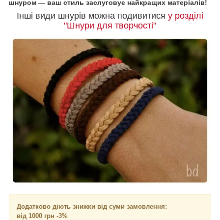
шнуром — ваш стиль заслуговує найкращих матеріалів!
Інші види шнурів можна подивитися
у розділі
"Шнури для творчості"
Додатково діють знижки від суми замовлення:
від 1000 грн -3%