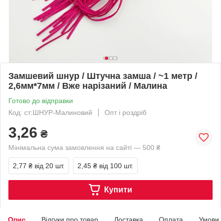
Замшевий шнур / Штучна замша / ~1 метр /
2,6мм*7мм / Вже нарізаний / Малина
Готово до відправки
Код: ст:ШНУР-Малиновий
Опт і роздріб
3,26
₴
Мінімальна сума замовлення на сайті — 500 ₴
2,77 ₴
від 20 шт.
2,45 ₴
від 100 шт.
Купити
Опис
Відгуки про товар
Доставка
Оплата
Умови