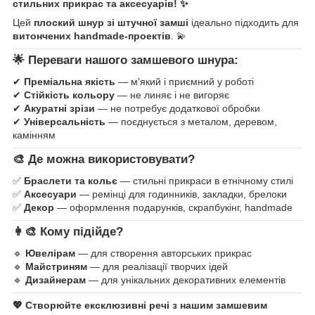
стильних прикрас та аксесуарів! ✨
Цей
плоский шнур зі штучної замші
ідеально підходить для
витончених handmade-проектів
. 💫
🌟
Переваги нашого замшевого шнура:
✔
Преміальна якість
— м'який і приємний у роботі
✔
Стійкість кольору
— не линяє і не вигоряє
✔
Акуратні зрізи
— не потребує додаткової обробки
✔
Універсальність
— поєднується з металом, деревом,
камінням
🎨
Де можна використовувати?
✅
Браслети та кольє
— стильні прикраси в етнічному стилі
✅
Аксесуари
— ремінці для годинників, закладки, брелоки
✅
Декор
— оформлення подарунків, скрапбукінг, handmade
👩🎨
Кому підійде?
🔹
Ювелірам
— для створення авторських прикрас
🔹
Майстриням
— для реалізації творчих ідей
🔹
Дизайнерам
— для унікальних декоративних елементів
💖 Створюйте ексклюзивні речі з нашим замшевим