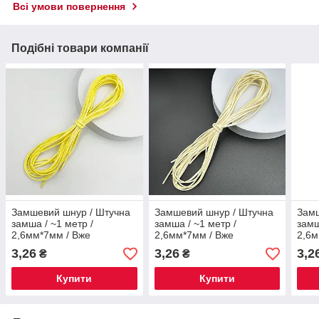
Всі умови повернення
Подібні товари компанії
Замшевий шнур / Штучна
Замшевий шнур / Штучна
Замш
замша / ~1 метр /
замша / ~1 метр /
замш
2,6мм*7мм / Вже
2,6мм*7мм / Вже
2,6м
нарізаний / Жовтий
нарізаний / Молоко
нарі
3,26
3,26
3,2
₴
₴
Купити
Купити