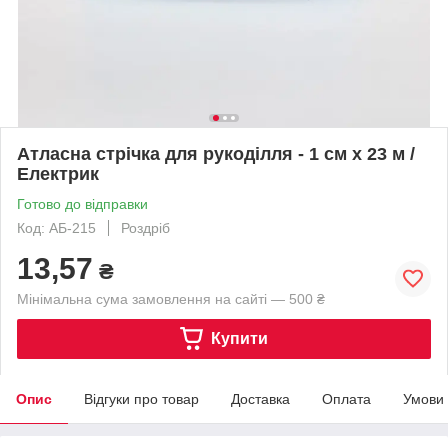
Атласна стрічка для рукоділля - 1 см x 23 м /
Електрик
Готово до відправки
Код: АБ-215
Роздріб
13,57
₴
Мінімальна сума замовлення на сайті — 500 ₴
Купити
Опис
Відгуки про товар
Доставка
Оплата
Умови