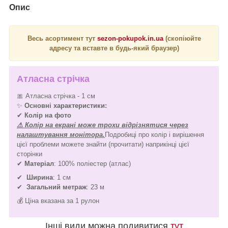
Опис
Весь асортимент тут
sezon-pokupok.in.ua
(скопіюйте
адресу та вставте в будь-який браузер)
Атласна стрічка
🎀 Атласна стрічка - 1 см
✨
Основні характеристики:
✔
Колір на фото
⚠ Колір на екрані може трохи відрізнятися через
налаштування монітора.
Подробиці про колір і вирішення
цієї проблеми можете знайти (прочитати) наприкінці цієї
сторінки
✔
Матеріал
: 100% поліестер (атлас)
✔
Ширина
: 1 см
✔
Загальний метраж
: 23 м
💰 Ціна вказана за 1 рулон
Інші види можна подивитися
тут