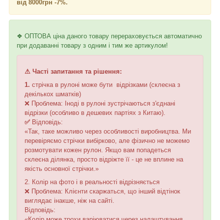
від 8000грн -7%.
❖ ОПТОВА ціна даного товару перераховується автоматично
при додаванні товару з одним і тим же артикулом!
⚠ Часті запитання та рішення:
1.
стрічка в рулоні може бути відрізками (склеєна з
декількох шматків)
❌ Проблема: Іноді в рулоні зустрічаються з'єднані
відрізки (особливо в дешевих партіях з Китаю).
✅
Відповідь:
«Так, таке можливо через особливості виробництва. Ми
перевіряємо стрічки вибірково, але фізично не можемо
розмотувати кожен рулон. Якщо вам попадеться
склеєна ділянка, просто відріжте її - це не вплине на
якість основної стрічки.»
2. Колір на фото і в реальності відрізняється
❌ Проблема: Клієнти скаржаться, що інший відтінок
виглядає інакше, ніж на сайті.
Відповідь:
«Колір може трохи варіюватися через налаштування