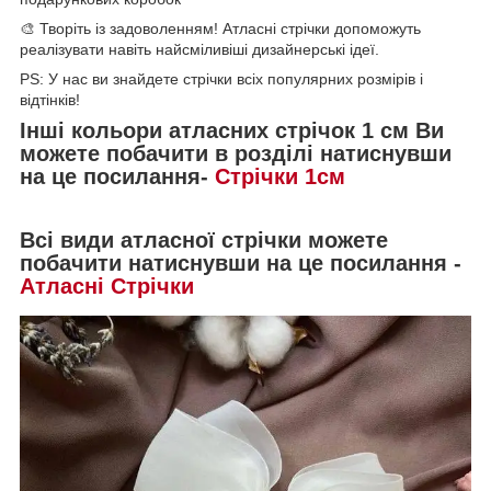
🎨 Творіть із задоволенням! Атласні стрічки допоможуть
реалізувати навіть найсміливіші дизайнерські ідеї.
PS: У нас ви знайдете стрічки всіх популярних розмірів і
відтінків!
Інші кольори атласних стрічок 1 см Ви
можете побачити в розділі натиснувши
на це посилання-
Стрічки 1см
Всі види атласної стрічки можете
побачити натиснувши на це посилання -
Атласні Стрічки