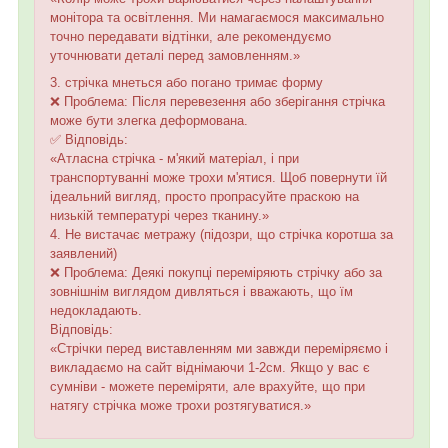
монітора та освітлення. Ми намагаємося максимально
точно передавати відтінки, але рекомендуємо
уточнювати деталі перед замовленням.»
3. стрічка мнеться або погано тримає форму
❌ Проблема: Після перевезення або зберігання стрічка
може бути злегка деформована.
✅ Відповідь:
«Атласна стрічка - м'який матеріал, і при
транспортуванні може трохи м'ятися. Щоб повернути їй
ідеальний вигляд, просто пропрасуйте праскою на
низькій температурі через тканину.»
4. Не вистачає метражу (підозри, що стрічка коротша за
заявлений)
❌ Проблема: Деякі покупці переміряють стрічку або за
зовнішнім виглядом дивляться і вважають, що їм
недокладають.
Відповідь:
«Стрічки перед виставленням ми завжди переміряємо і
викладаємо на сайт віднімаючи 1-2см. Якщо у вас є
сумніви - можете переміряти, але врахуйте, що при
натягу стрічка може трохи розтягуватися.»