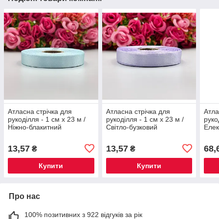
Атласна стрічка для
Атласна стрічка для
Атла
рукоділля - 1 см x 23 м /
рукоділля - 1 см x 23 м /
руко
Ніжно-блакитний
Світло-бузковий
Елек
13,57
13,57
68,
₴
₴
Купити
Купити
Про нас
100% позитивних з 922 відгуків за рік