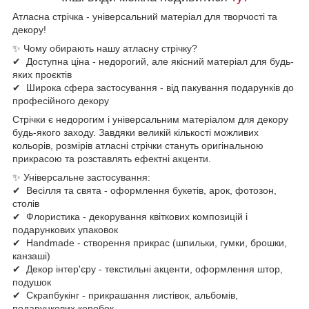
Атласна стрічка - універсальний матеріал для творчості та
декору!
✨ Чому обирають нашу атласну стрічку?
✔ Доступна ціна - недорогий, але якісний матеріал для будь-
яких проєктів
✔ Широка сфера застосування - від пакування подарунків до
професійного декору
Стрічки є недорогим і універсальним матеріалом для декору
будь-якого заходу. Завдяки великій кількості можливих
кольорів, розмірів атласні стрічки стануть оригінальною
прикрасою та розставлять ефектні акценти.
✨ Універсальне застосування:
✔ Весілля та свята - оформлення букетів, арок, фотозон,
столів
✔ Флористика - декорування квіткових композицій і
подарункових упаковок
✔ Handmade - створення прикрас (шпильки, гумки, брошки,
канзаші)
✔ Декор інтер'єру - текстильні акценти, оформлення штор,
подушок
✔ Скрапбукінг - прикрашання листівок, альбомів,
подарункових коробок