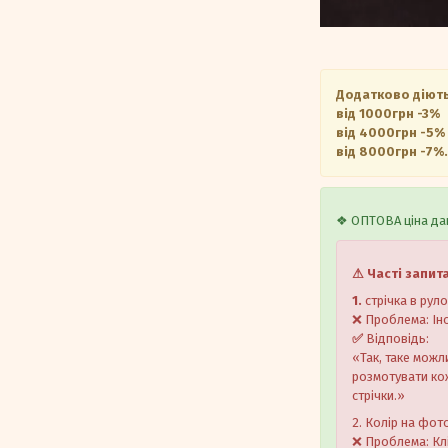
Додатково діють
від 1000грн -3%
від 4000грн -5%
від 8000грн -7%.
❖ ОПТОВА ціна дан
⚠ Часті запит
1.
стрічка в рул
❌ Проблема: Іно
✅
Відповідь:
«Так, таке можл
розмотувати кож
стрічки.»
2. Колір на фото
❌ Проблема: Клі