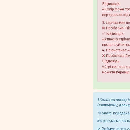
Відповідь:
«Колір може тр
передавати від
3. стрічка мнет
❌ Проблема: Пі
✅ Відповідь:
«Атласна стрічк
пропрасуйте пра
4. Не вистачає 
❌ Проблема: Дея
Відповідь:
«Стрічки перед 
можете переміря
❗ Кольори товарі
(телефону, план
🎨 Увага: передача
Ми розуміємо, як в
✔ Робимо фото у д