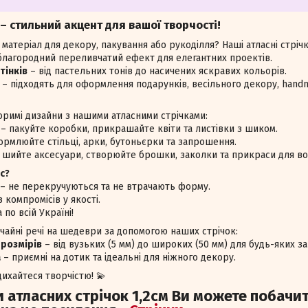
 – стильний акцент для вашої творчості!
матеріал для декору, пакування або рукоділля? Наші атласні стрічк
благородний переливчатий ефект для елегантних проектів.
тінків
– від пастельних тонів до насичених яскравих кольорів.
– підходять для оформлення подарунків, весільного декору, handm
римі дизайни з нашими атласними стрічками:
– пакуйте коробки, прикрашайте квіти та листівки з шиком.
рмлюйте стільці, арки, бутоньєрки та запрошення.
 шийте аксесуари, створюйте брошки, заколки та прикраси для во
с?
і – не перекручуються та не втрачають форму.
 компромісів у якості.
по всій Україні!
айні речі на шедеври за допомогою наших стрічок:
 розмірів
– від вузьких (5 мм) до широких (50 мм) для будь-яких за
а
– приємні на дотик та ідеальні для ніжного декору.
дихайтеся творчістю! 💫
и атласних стрічок 1,2см Ви можете побачит