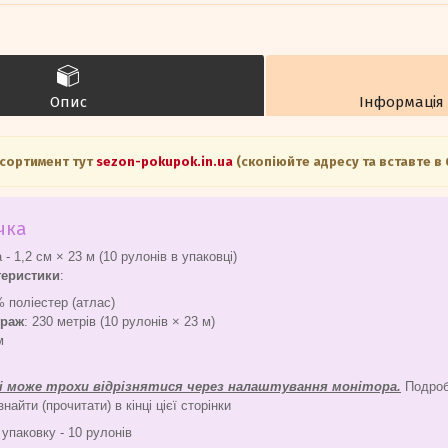
Опис
Інформація
асортимент тут
sezon-pokupok.in.ua
(скопіюйте адресу та вставте в
чка
 - 1,2 см × 23 м (10 рулонів в упаковці)
теристики
:
% поліестер (атлас)
траж
: 230 метрів (10 рулонів × 23 м)
см
ні може трохи відрізнятися через налаштування монітора.
Подроби
айти (прочитати) в кінці цієї сторінки
 упаковку - 10 рулонів