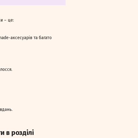
и – це:
ade-аксесуарів та багато
лосся.
вдань.
и в розділі