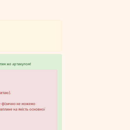
тим же артикулом!
Китаю).
ле фізично не можемо
 вплине на якість основної
.