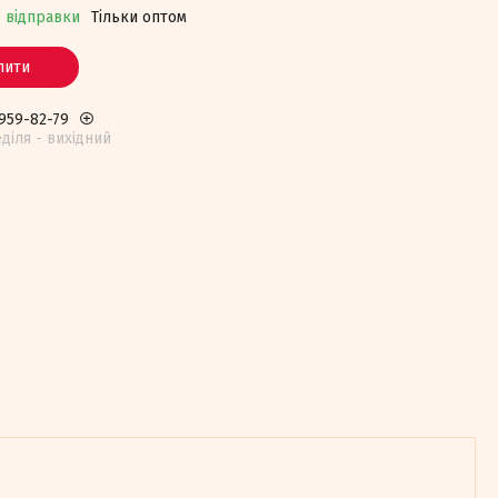
о відправки
Тільки оптом
пити
 959-82-79
едiля - вихiдний