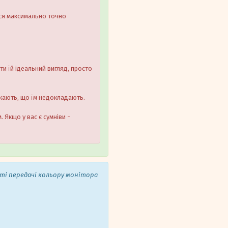
ося максимально точно
ти їй ідеальний вигляд, просто
ажають, що їм недокладають.
 Якщо у вас є сумніви -
сті передачі кольору монітора