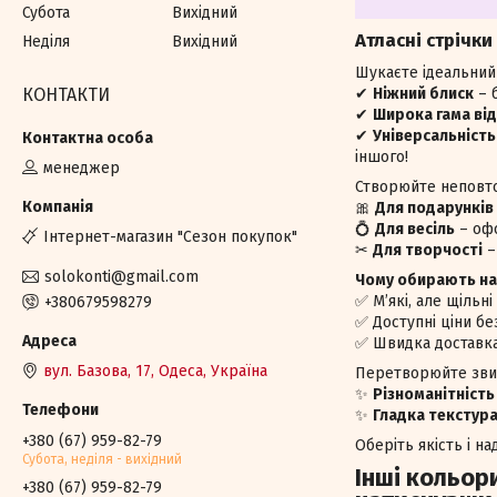
Субота
Вихідний
Атласні стрічки
Неділя
Вихідний
Шукаєте ідеальний 
КОНТАКТИ
✔
Ніжний блиск
– 
✔
Широка гама від
✔
Універсальність
іншого!
менеджер
Створюйте неповто
🎀
Для подарунків
💍
Для весіль
– офо
Iнтернет-магазин "Сезон покупок"
✂
Для творчості
–
solokonti@gmail.com
Чому обирають на
✅ М’які, але щільн
+380679598279
✅ Доступні ціни без
✅ Швидка доставка 
вул. Базова, 17, Одеса, Україна
Перетворюйте звич
✨
Різноманітність
✨
Гладка текстур
+380 (67) 959-82-79
Оберіть якість і на
Субота, недiля - вихiдний
Інші кольор
+380 (67) 959-82-79