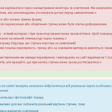
охи варіюватися через налаштування монітора та освітлення. Ми намагаєм
тінки, але рекомендуємо уточнювати деталі перед замовленням.»
ься або погано тримає форму
сля перевезення або зберігання стрічка може бути злегка деформована.
а - м'який матеріал, і при транспортуванні може трохи м'ятися. Щоб поверну
скою на низькій температурі через тканину.»
метражу (підозри, що стрічка коротша за заявлений)
кі покупці переміряють стрічку або за зовнішнім виглядом дивляться і вв
виставленням ми завжди переміряємо і викладаємо на сайт віднімаючи 1-2см.
ти, але врахуйте, що при натягу стрічка може трохи розтягуватися.»
в на сайті можуть незначно відрізнятися від реальних через особливо
шета)
 кольору і фотографії товару
ажливо для вас побачити реальний відтінок стрічки, тому:
вох варіантах освітлення: