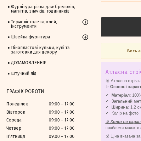
Фурнітура різна для: брелоків,
магнітів, значків, годинників
Термопістолети, клей,
інструменти
Швейна фурнітура
Пінопластові кульки, кулі та
Весь 
заготовки для декору
ДОЗАМОВЛЕННЯ!
Атласна стрі
Штучний лід
🎀 Атласна стрічка
✨
Основні харак
ГРАФІК РОБОТИ
✔
Матеріал
: 100
✔
Загальний ме
Понеділок
09:00
17:00
✔
Ширина
: 1,2 
Вівторок
09:00
17:00
✔ Колір на фото
Середа
09:00
17:00
⚠ Колір на екра
проблеми можете зн
Четвер
09:00
17:00
Пʼятниця
09:00
17:00
💰 Ціна вказана за