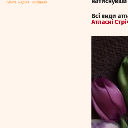
натиснувши 
Субота, недiля - вихiдний
Всі види ат
Атласні Стрі