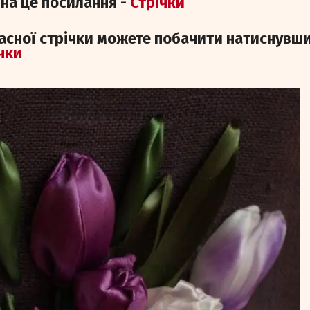
на це посилання -
Стрічки
ласної стрічки можете побачити натиснувши
чки