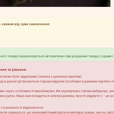
 знижки від суми замовлення:
ого товару перераховується автоматично при додаванні товару з одним і 
ання та рішення:
оні може бути відрізками (склеєна з декількох шматків)
ді в рулоні зустрічаються з'єднані відрізки (особливо в дешевих партіях з 
иво через особливості виробництва. Ми перевіряємо стрічки вибірково, а
ен рулон. Якщо вам попадеться склеєна ділянка, просто відріжте її - це не
 і в реальності відрізняється
єнти скаржаться, що кремовий/інший відтінок виглядає інакше, ніж на сайті