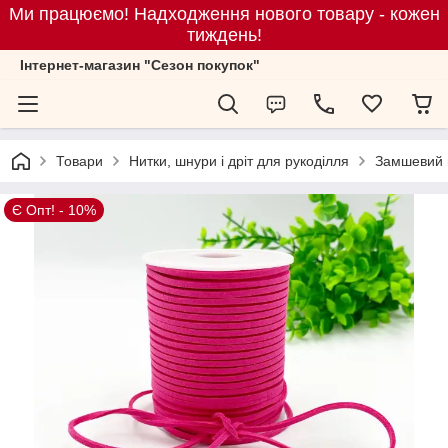
Ми працюємо! Надходження нового товару - кожен
тиждень!
Iнтернет-магазин "Сезон покупок"
Товари
Нитки, шнури і дріт для рукоділля
Замшевий ш
Є Опт! - 10%