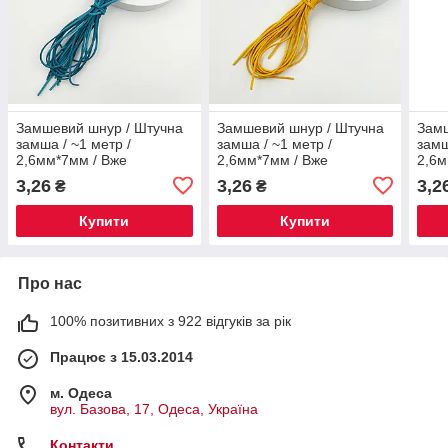
Замшевий шнур / Штучна
Замшевий шнур / Штучна
Замш
замша / ~1 метр /
замша / ~1 метр /
замш
2,6мм*7мм / Вже
2,6мм*7мм / Вже
2,6м
нарізаний / Морська хвиля
нарізаний / Карамельне
нарі
3,26
3,26
3,2
₴
₴
золото
бузк
Купити
Купити
Про нас
100% позитивних з 922 відгуків за рік
Працює з 15.03.2014
м. Одеса
вул. Базова, 17, Одеса, Україна
Контакти