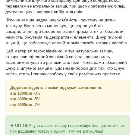
Виконаний зі штучного матеріалу, цей шнур володіє всіма
перевагами натуральної замші, при цьому забезпечує більш
доступну ціну і широкий вибір кольорів.
Штучна замша надає шнуру м'якість і приємну на дотик
текстуру. Вона легко маневрує, що спрощує його
використання при створенні різних проєктів, як-от браслети,
намиста, біжутерія та декоративні елементи. Шнур гнучкий і
міцний, що забезпечує довгий термін служби готових виробів.
Цей матеріал також відмінно імітує натуральну замшу,
створюючи ефектний зовнішній вигляд і даючи змогу
експериментувати з різними стилями і кольорами. Замшевий
шнур зі штучної замші є чудовим вибором для тих, хто цінує
якість, стиль і творчу свободу у своїх ремісничих проєктах.
Додатково діють знижки від суми замовлення:
від 1000грн -3%
від 4000грн -5%
від 8000грн -7%.
❖ ОПТОВА ціна даного товару перераховується автоматично
при додаванні товару з одним і тим же артикулом!