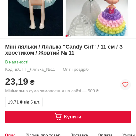
Міні ляльки / Лялька "Candy Girl" / 11 см / З
хвостиком / Жовтий № 11
В наявності
Код: в:ОПТ_Лялька_№11
Опт і роздріб
23,19
₴
Мінімальна сума замовлення на сайті — 500 ₴
19,71 ₴
від 5 шт.
Купити
Опис
Відгуки про товар
Доставка
Оплата
Умови