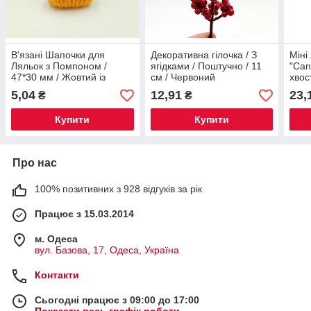
В'язані Шапочки для
Декоративна гілочка / З
Міні
Ляльок з Помпоном /
ягідками / Поштучно / 11
"Cand
47*30 мм / Жовтий із
см / Червоний
хвос
Синім помпоном
12
5,04
12,91
23,
₴
₴
Купити
Купити
Про нас
100% позитивних з 928 відгуків за рік
Працює з 15.03.2014
м. Одеса
вул. Базова, 17, Одеса, Україна
Контакти
Сьогодні працює з 09:00 до 17:00