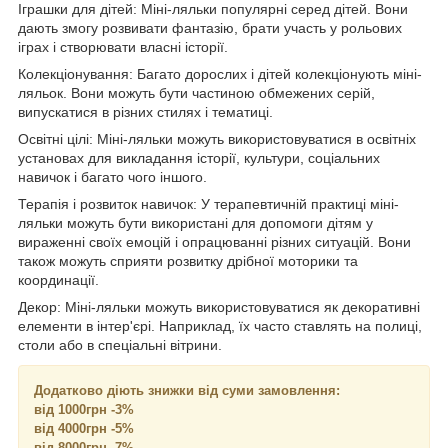
Іграшки для дітей: Міні-ляльки популярні серед дітей. Вони
дають змогу розвивати фантазію, брати участь у рольових
іграх і створювати власні історії.
Колекціонування: Багато дорослих і дітей колекціонують міні-
ляльок. Вони можуть бути частиною обмежених серій,
випускатися в різних стилях і тематиці.
Освітні цілі: Міні-ляльки можуть використовуватися в освітніх
установах для викладання історії, культури, соціальних
навичок і багато чого іншого.
Терапія і розвиток навичок: У терапевтичній практиці міні-
ляльки можуть бути використані для допомоги дітям у
вираженні своїх емоцій і опрацюванні різних ситуацій. Вони
також можуть сприяти розвитку дрібної моторики та
координації.
Декор: Міні-ляльки можуть використовуватися як декоративні
елементи в інтер'єрі. Наприклад, їх часто ставлять на полиці,
столи або в спеціальні вітрини.
Додатково діють знижки від суми замовлення:
від 1000грн -3%
від 4000грн -5%
від 8000грн -7%.