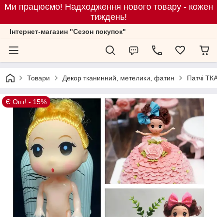
Ми працюємо! Надходження нового товару - кожен
тиждень!
Iнтернет-магазин "Сезон покупок"
Товари
Декор тканинний, метелики, фатин
Патчі Т
Є Опт! - 15%