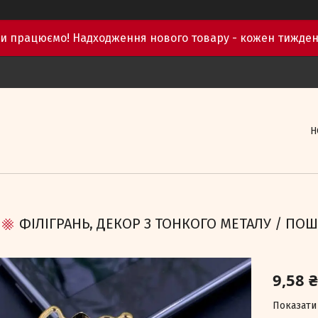
и працюємо! Надходження нового товару - кожен тижден
Н
ФІЛІГРАНЬ, ДЕКОР З ТОНКОГО МЕТАЛУ / ПО
9,58 ₴
Показати 