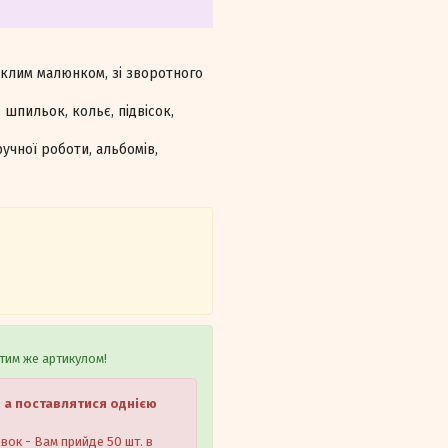
уклим малюнком, зі зворотного
шпильок, кольє, підвісок,
ної роботи, альбомів,
тим же артикулом!
 а поставлятися однією
овок - Вам прийде 50 шт. в