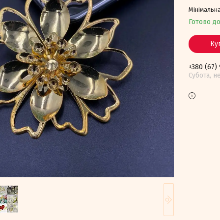
Мінімальна
Готово д
Ку
+380 (67)
Субота, н