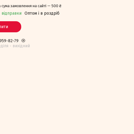
 сума замовлення на сайті — 500 ₴
о відправки
Оптом і в роздріб
пити
 959-82-79
едiля - вихiдний