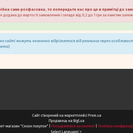
ібна саме розфасовка, то попередьте нас про це в примітці до за
 додана до вартості замовлення і складе від 0,2 до 1 грн за пакетик залеж
на сайті можуть незначно відрізнятися від реальних через особливос
шета)
Сайт створений на маркетплейсі
Prom.ua
Продавець на Bigl.ua
Iнтернет-магазин "Сезон покупок" |
Поскаржитися на контент
|
Політика конфіденці
Select Language
▼