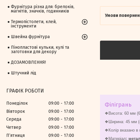
Фурнітура різна для: брелоків,
магнітів, значків, годинників
Термопістолети, клей,
інструменти
Швейна фурнітура
Пінопластові кульки, кулі та
заготовки для декору
ДОЗАМОВЛЕННЯ!
Штучний лід
ГРАФІК РОБОТИ
Понеділок
09:00
17:00
Філігрань
Вівторок
09:00
17:00
❖Висота: 60 мм (6
Середа
09:00
17:00
❖Ширина: 45 мм (
Четвер
09:00
17:00
❖Колір вказано в 
Пʼятниця
09:00
17:00
❖Матеріал
: мета