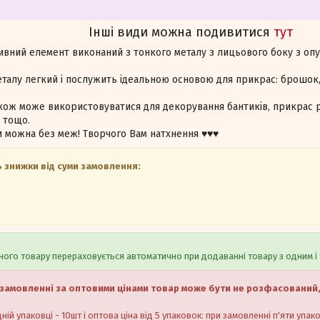
Інші види можна подивитися
тут
тивний елемент виконаний з тонкого металу з лицьового боку з оп
талу легкий і послужить ідеальною основою для прикрас: брошок, 
може використовуватися для декорування бантиків, прикрас руч
 тощо.
а без меж! Творчого Вам натхнення ♥️♥️♥️
 знижки від суми замовлення:
ого товару перераховується автоматично при додаванні товару з одним і 
замовленні за оптовими цінами товар може бути не розфасований,
ній упаковці - 10шт і оптова ціна від 5 упаковок: при замовленні п'яти упак