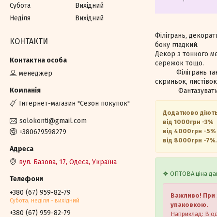
Субота
Вихідний
Неділя
Вихідний
Філігрань, декора
КОНТАКТИ
боку гладкий.
Декор з тонкого ме
сережок тощо.
Філігрань також 
менеджер
скриньок, листівок
Фантазувати можн
Iнтернет-магазин "Сезон покупок"
Додатково діють
solokonti@gmail.com
від 1000грн -3%
від 4000грн -5%
+380679598279
від 8000грн -7%.
вул. Базова, 17, Одеса, Україна
❖ ОПТОВА ціна дан
+380 (67) 959-82-79
Важливо! При 
Субота, недiля - вихiдний
упаковкою.
+380 (67) 959-82-79
Наприклад: В од