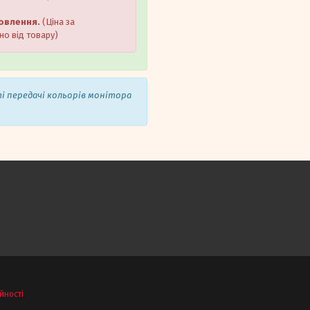
мовлення.
(Ціна за
но від товару)
ті передачі кольорів монітора
йності