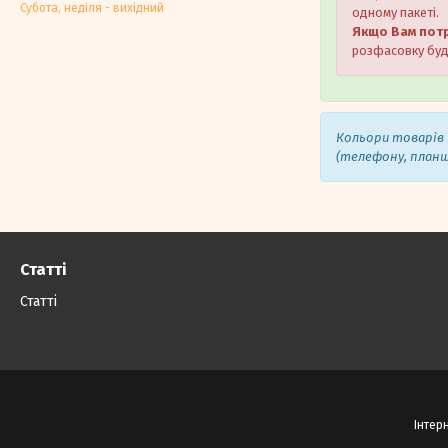
Субота, недiля - вихiдний
одному пакеті.
Якщо Вам потр
розфасовку буде
Кольори товарів 
(телефону, план
Статті
Статті