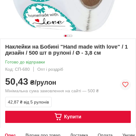
Наклейки на Бобині "Hand made with love" / 1
дизайн / 500 шт в рулоні / Ø - 3,8 см
Готово до відправки
Код: СП-680
Опт і роздріб
50,43
₴/рулон
Мінімальна сума замовлення на сайті — 500 ₴
42,87 ₴
від 5 рулонів
Купити
Опис
Відгуки про товар
Доставка
Оплата
Умови