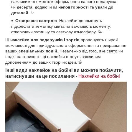
важливим елементом оформлення вашого подарунка
чи десерта, додаючи їм
неповторності
та
уваги до
деталей
. ✨
Створення настрою
: Наклейки допоможуть
підкреслити тематику свята чи важливість моменту,
створюючи затишну та святкову атмосферу. 🥳
Ці
наклейки для подарунків і тортів
пропонують широкі
можливості для індивідуального оформлення та прикрашання
ваших
спеціальних подій
. Незалежно від того, яке свято чи
подія на горизонті, ці наклейки стануть важливим
доповненням до ваших творчих ідей. 🌸
Інші види наклейок на бобіні ви можете побачити,
натиснувши на це посилання
-
Наклейки на бобіні