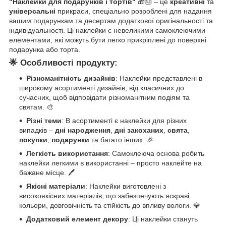
"Наклейки для подарунків і тортів"
🎁🎂 – це
креативні
та
універсальні
прикраси, спеціально розроблені для надання
вашим подарункам та десертам додаткової оригінальності та
індивідуальності. Ці наклейки є невеликими самоклеючими
елементами, які можуть бути легко прикріплені до поверхні
подарунка або торта.
🌟
Особливості продукту:
Різноманітність дизайнів
: Наклейки представлені в
широкому асортименті дизайнів, від класичних до
сучасних, щоб відповідати різноманітним подіям та
святам. 🎨
Різні теми
: В асортименті є наклейки для різних
випадків –
дні народження
,
дні закоханих
,
свята
,
покупки
,
подарунки
та багато інших. 🎉
Легкість використання
: Самоклеюча основа робить
наклейки легкими в використанні – просто наклейте на
бажане місце. 🖊️
Якісні матеріали
: Наклейки виготовлені з
високоякісних матеріалів, що забезпечують яскраві
кольори, довговічність та стійкість до впливу вологи. 💎
Додатковий елемент декору
: Ці наклейки стануть