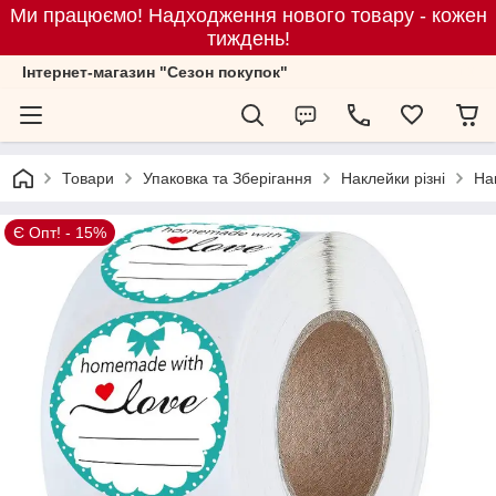
Ми працюємо! Надходження нового товару - кожен
тиждень!
Iнтернет-магазин "Сезон покупок"
Товари
Упаковка та Зберігання
Наклейки різні
Нак
Є Опт! - 15%