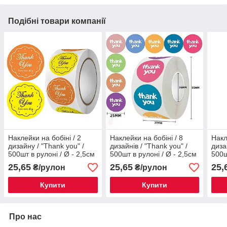
Подібні товари компанії
Наклейки на бобіні / 2
Наклейки на бобіні / 8
Накл
дизайну / "Thank you" /
дизайнів / "Thank you" /
диза
500шт в рулоні / Ø - 2,5см
500шт в рулоні / Ø - 2,5см
500ш
/ №8
/ №15
/ №
25,65
25,65
25,
₴/рулон
₴/рулон
Купити
Купити
Про нас