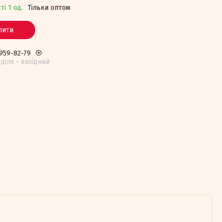
ті 1 од.
Тільки оптом
пити
 959-82-79
едiля - вихiдний