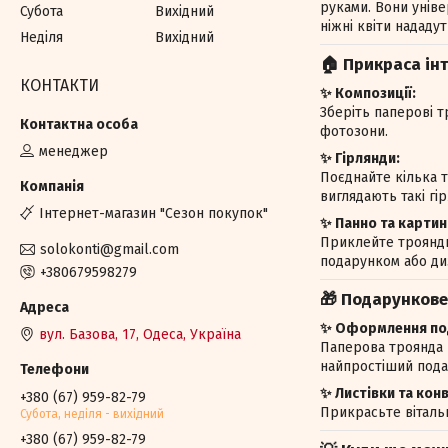
руками. Вони уніве
Субота
Вихідний
ніжні квіти нададу
Неділя
Вихідний
🏠 Прикраса інт
КОНТАКТИ
✨ Композиції:
Зберіть паперові т
фотозони.
менеджер
✨ Гірлянди:
Поєднайте кілька т
виглядають такі гі
Iнтернет-магазин "Сезон покупок"
✨ Панно та картин
Приклейте троянди
solokonti@gmail.com
подарунком або диз
+380679598279
🎁 Подарункове
✨ Оформлення под
вул. Базова, 17, Одеса, Україна
Паперова троянда -
найпростіший пода
✨ Листівки та кон
+380 (67) 959-82-79
Прикрасьте вітальн
Субота, недiля - вихiдний
+380 (67) 959-82-79