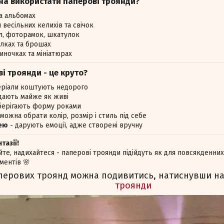
на використати паперові троянди?
та альбомах
весільних келихів та свічок
ал, фоторамок, шкатулок
олках та брошах
иночках та мініатюрах
і троянди - це круто?
еріали коштують недорого
дають майже як живі
берігають форму роками
можна обрати колір, розмір і стиль під себе
ею
- дарують емоції, адже створені вручну
тазії!
те, надихайтеся - паперові троянди підійдуть як для повсякденних 
ментів 🌸
аперових троянд можна подивитись, натиснувши н
троянди