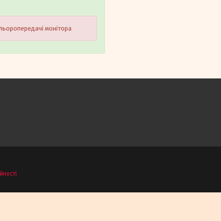
ольоропередачі монітора
йності