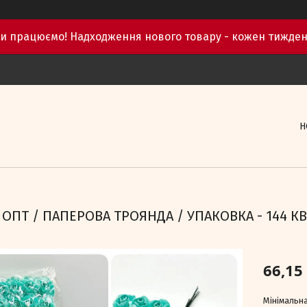
и працюємо! Надходження нового товару - кожен тижден
Н
ОПТ / ПАПЕРОВА ТРОЯНДА / УПАКОВКА - 144 КВ
66,15
Мінімальна