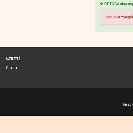
❖ ОПТОВА ціна пер
Кольори товарів
Статті
Статті