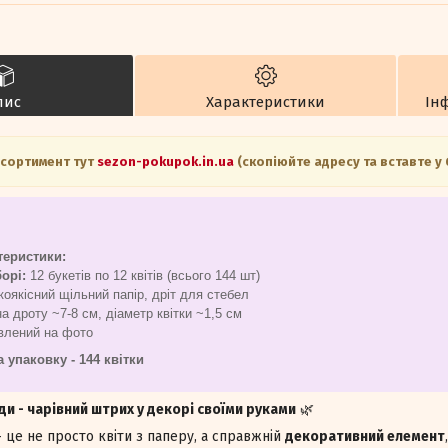
пис
Характеристики
Ін
асортимент тут
sezon-pokupok.in.ua
(скопіюйте адресу та вставте у
теристики:
борі:
12 букетів по 12 квітів (всього 144 шт)
оякісний щільний папір, дріт для стебел
 дроту ~7-8 см, діаметр квітки ~1,5 см
влений на фото
а упаковку - 144 квітки
и - чарівний штрих у декорі своїми руками
🌿
 це не просто квіти з паперу, а справжній
декоративний елемент