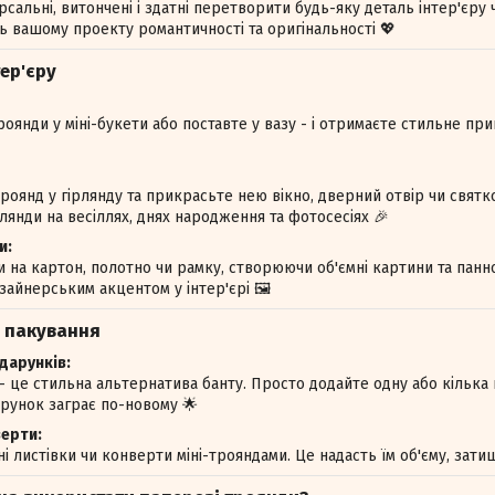
рсальні, витончені і здатні перетворити будь-яку деталь інтер'єру
ть вашому проекту романтичності та оригінальності 💖
ер'єру
роянди у міні-букети або поставте у вазу - і отримаєте стильне пр
роянд у гірлянду та прикрасьте нею вікно, дверний отвір чи свят
рлянди на весіллях, днях народження та фотосесіях 🎉
и:
 на картон, полотно чи рамку, створюючи об'ємні картини та панн
айнерським акцентом у інтер'єрі 🖼️
 пакування
арунків:
 це стильна альтернатива банту. Просто додайте одну або кілька н
рунок заграє по-новому 🌟
верти:
і листівки чи конверти міні-трояндами. Це надасть їм об'єму, зати