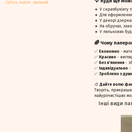
💡 Куди ще мож
Субота, недiля - вихiдний
🔸 У скрапбукінгу 
🔸 Для оформлення 
🔸 У декорі дзерк
🔸 На обручах, зак
🔸 У лялькових буд
🌈 Чому паперов
✅
Економно
- мат
✅
Красиво
- вигля
✅
Без в'янення
- з
✅
Індивідуально
- 
✅
Зроблено з душ
🎨
Дайте волю фан
Творіть, прикрашай
найурочистіших мо
Інші види п