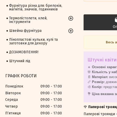
Фурнітура різна для: брелоків,
магнітів, значків, годинників
Термопістолети, клей,
інструменти
О
Швейна фурнітура
Пінопластові кульки, кулі та
Весь 
заготовки для декору
ДОЗАМОВЛЕННЯ!
Штучні квіти
Штучний лід
🔹
Основні харак
🌸
Кількість у на
ГРАФІК РОБОТИ
📄
Матеріал:
висок
📏
Розмір:
довжина
Понеділок
09:00
17:00
🎨
Колір:
предста
Вівторок
09:00
17:00
💐
Ціна вказана з
Середа
09:00
17:00
Четвер
09:00
17:00
🌹
Паперові троянд
Пʼятниця
09:00
17:00
Паперові троянди -