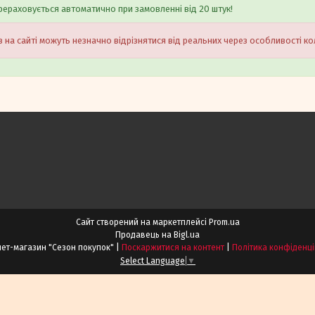
ераховується автоматично при замовленні від 20 штук!
 на сайті можуть незначно відрізнятися від реальних через особливості к
Сайт створений на маркетплейсі
Prom.ua
Продавець на Bigl.ua
Iнтернет-магазин "Сезон покупок" |
Поскаржитися на контент
|
Політика конфіденці
Select Language
▼