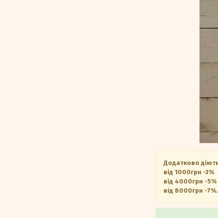
Додатково діють
від 1000грн -3%
від 4000грн -5%
від 8000грн -7%.