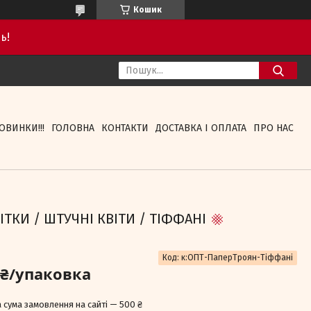
Кошик
ь!
ОВИНКИ!!!
ГОЛОВНА
КОНТАКТИ
ДОСТАВКА І ОПЛАТА
ПРО НАС
ІТКИ / ШТУЧНІ КВІТИ / ТІФФАНІ
Код:
к:ОПТ-ПаперТроян-Тіффані
 ₴/упаковка
 сума замовлення на сайті — 500 ₴