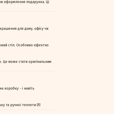
 чи оформлення подарунка. Ці
икрашення для дому, офісу чи
ковий стіл. Особливо ефектно
о. Це може стати оригінальним
а коробку - і навіть
шку та ручної теплоти 💌