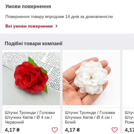
Умови повернення
Повернення товару впродовж 14 днів за домовленістю
Всі умови повернення
Подібні товари компанії
Штучні Троянди / Головки
Штучні Троянди / Головки
Штуч
Штучних Квітів / Ø 4 см /
Штучних Квітів / Ø 4 см /
Штуч
Червоний
Білий
Рож
4,17
4,17
4,1
₴
₴