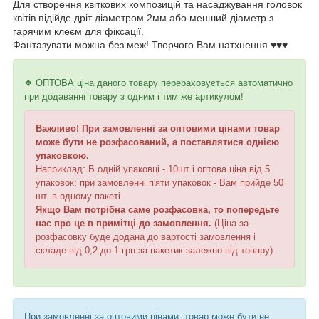
Для створення квіткових композицій та насаджування головок
квітів підійде дріт діаметром 2мм або менший діаметр з
гарячим клеєм для фіксації.
Фантазувати можна без меж! Творчого Вам натхнення ♥️♥️♥️
❖ ОПТОВА ціна даного товару перераховується автоматично
при додаванні товару з одним і тим же артикулом!
Важливо! При замовленні за оптовими цінами товар
може бути не розфасований, а поставлятися однією
упаковкою.
Наприклад: В одній упаковці - 10шт і оптова ціна від 5
упаковок: при замовленні п'яти упаковок - Вам прийде 50
шт. в одному пакеті.
Якщо Вам потрібна саме розфасовка, то попередьте
нас про це в примітці до замовлення.
(Ціна за
розфасовку буде додана до вартості замовлення і
складе від 0,2 до 1 грн за пакетик залежно від товару)
При замовленні за оптовими цінами, товар може бути не