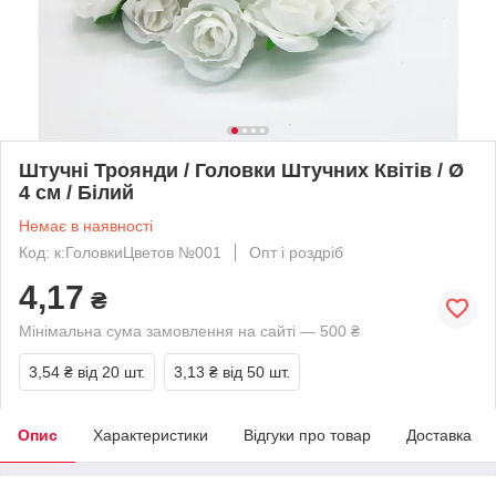
Штучні Троянди / Головки Штучних Квітів / Ø
4 см / Білий
Немає в наявності
Код: к:ГоловкиЦветов №001
Опт і роздріб
4,17
₴
Мінімальна сума замовлення на сайті — 500 ₴
3,54 ₴
від 20 шт.
3,13 ₴
від 50 шт.
Опис
Характеристики
Відгуки про товар
Доставка