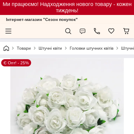
Ми працюємо! Надходження нового товару - кожен
тиждень!
Iнтернет-магазин "Сезон покупок"
Товари
Штучні квіти
Головки штучних квітів
Штучні
Є Опт! - 25%