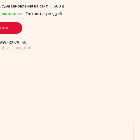
 сума замовлення на сайті — 500 ₴
о відправки
Оптом і в роздріб
пити
 959-82-79
едiля - вихiдний