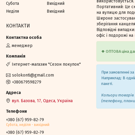
використовується.
Субота
Вихідний
Портативний: Це с
Неділя
Вихідний
на вулицю для под
Широке застосуван
зберігання канцеля
КОНТАКТИ
Відповідні випадки
офіс і подорожі на 
менеджер
❖ ОПТОВА ціна дан
Iнтернет-магазин "Сезон покупок"
При замовленні за
solokonti@gmail.com
Наприклад: В одній
+380679598279
пакеті.
Кольори товарів 
вул. Базова, 17, Одеса, Україна
(телефону, план
+380 (67) 959-82-79
Субота, недiля - вихiдний
+380 (67) 959-82-79