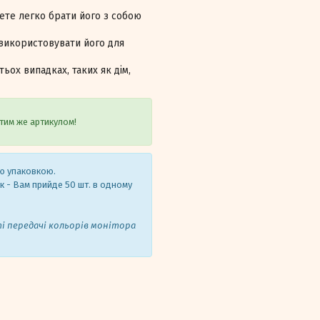
ете легко брати його з собою
використовувати його для
ьох випадках, таких як дім,
тим же артикулом!
єю упаковкою.
ок - Вам прийде 50 шт. в одному
ті передачі кольорів монітора