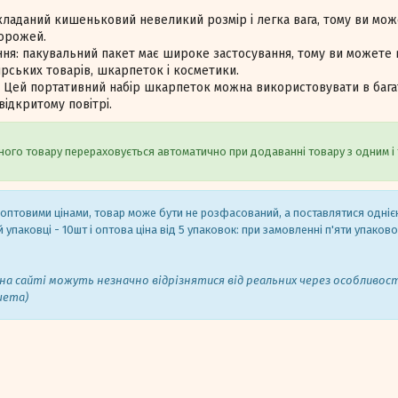
кладаний кишеньковий невеликий розмір і легка вага, тому ви мож
орожей.
ня: пакувальний пакет має широке застосування, тому ви можете 
рських товарів, шкарпеток і косметики.
: Цей портативний набір шкарпеток можна використовувати в багат
відкритому повітрі.
ого товару перераховується автоматично при додаванні товару з одним і 
 оптовими цінами, товар може бути не розфасований, а поставлятися одні
 упаковці - 10шт і оптова ціна від 5 упаковок: при замовленні п'яти упаков
на сайті можуть незначно відрізнятися від реальних через особливос
шета)