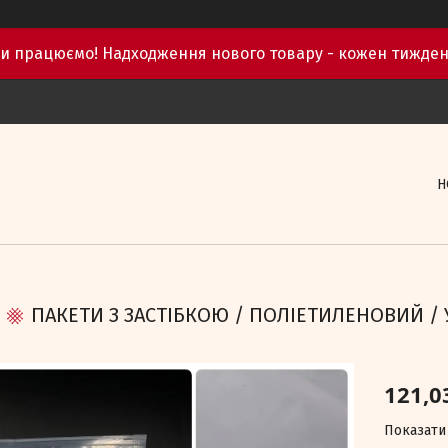
и працюємо! Надходження нового товару - кожен тижден
Н
ПАКЕТИ З ЗАСТІБКОЮ / ПОЛІЕТИЛЕНОВИЙ / У
121,0
Показати 