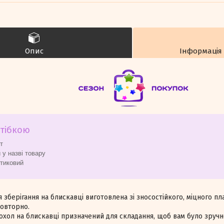
Опис
Інформація
стібкою
т
 у назві товару
стиковий
я зберігання на блискавці виготовлена зі зносостійкого, міцного п
овторно.
хол на блискавці призначений для складання, щоб вам було зручно 