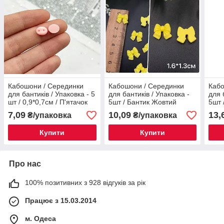
Кабошони / Серединки
Кабошони / Серединки
Кабо
для бантиків / Упаковка - 5
для бантиків / Упаковка -
для 
шт / 0,9*0,7см / П'ятачок
5шт / Бантик Жовтий
5шт 
№46
Біли
7,09
10,09
13,
₴/упаковка
₴/упаковка
Купити
Купити
Про нас
100% позитивних з 928 відгуків за рік
Працює з 15.03.2014
м. Одеса